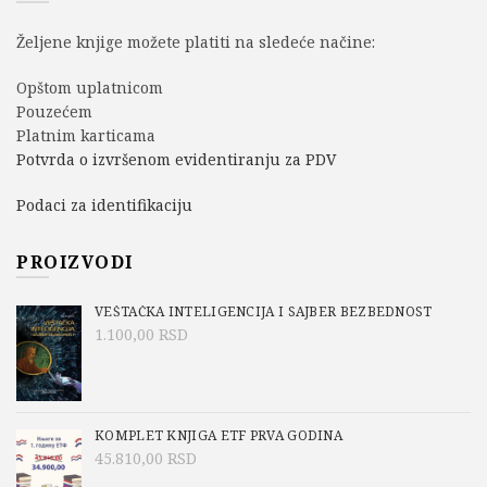
Željene knjige možete platiti na sledeće načine:
Opštom uplatnicom
Pouzećem
Platnim karticama
Potvrda o izvršenom evidentiranju za PDV
Podaci za identifikaciju
PROIZVODI
VEŠTAČKA INTELIGENCIJA I SAJBER BEZBEDNOST
1.100,00
RSD
KOMPLET KNJIGA ETF PRVA GODINA
45.810,00
RSD