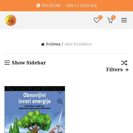
TELEFON:
+381 11 3218-354
0
0
Početna
Alex Pozhitkov
Show Sidebar
Filters