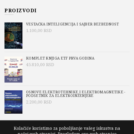
PROIZVODI
VEŠTAČKA INTELIGENCIJA I SAJBER BEZBEDNOST
1.100,00
RSD
KOMPLET KNJIGA ETF PRVA GODINA
45.810,00
RSD
OSNOVE ELEKTROTEHNIKE I ELEKTROMAGNETIKE -
PODSETNIK ZA ELEKTROINŽENJERE
2.200,00
RSD
Kolačiće koristimo za poboljšanje vašeg iskustva na
našoj web stranici. Pregledom ove web stranice