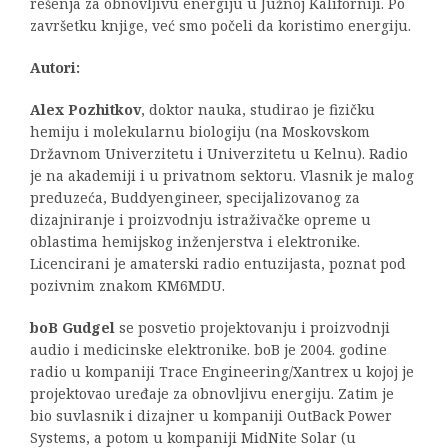
rešenja za obnovljivu energiju u Južnoj Kaliforniji. Po
završetku knjige, već smo počeli da koristimo energiju.
Autori:
Alex Pozhitkov
, doktor nauka, studirao je fizičku
hemiju i molekularnu biologiju (na Moskovskom
Državnom Univerzitetu i Univerzitetu u Kelnu). Radio
je na akademiji i u privatnom sektoru. Vlasnik je malog
preduzeća, Buddyengineer, specijalizovanog za
dizajniranje i proizvodnju istraživačke opreme u
oblastima hemijskog inženjerstva i elektronike.
Licencirani je amaterski radio entuzijasta, poznat pod
pozivnim znakom KM6MDU.
boB Gudgel
se posvetio projektovanju i proizvodnji
audio i medicinske elektronike. boB je 2004. godine
radio u kompaniji Trace Engineering/Xantrex u kojoj je
projektovao uređaje za obnovljivu energiju. Zatim je
bio suvlasnik i dizajner u kompaniji OutBack Power
Systems, a potom u kompaniji MidNite Solar (u