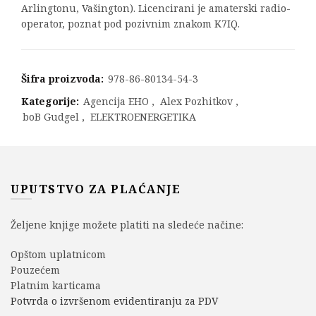
Arlingtonu, Vašington). Licencirani je amaterski radio-
operator, poznat pod pozivnim znakom K7IQ.
Šifra proizvoda:
978-86-80134-54-3
Kategorije:
Agencija EHO
,
Alex Pozhitkov
,
boB Gudgel
,
ELEKTROENERGETIKA
UPUTSTVO ZA PLAĆANJE
Željene knjige možete platiti na sledeće načine:
Opštom uplatnicom
Pouzećem
Platnim karticama
Potvrda o izvršenom evidentiranju za PDV