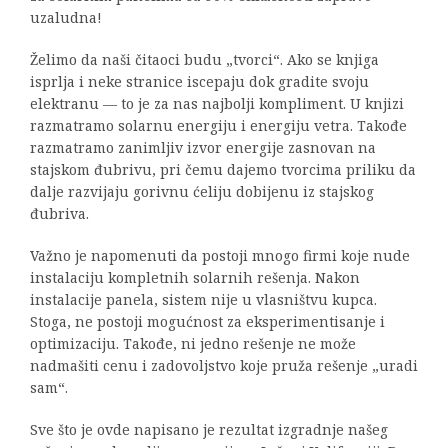
uzaludna!
Želimo da naši čitaoci budu „tvorci“. Ako se knjiga
isprlja i neke stranice iscepaju dok gradite svoju
elektranu — to je za nas najbolji kompliment. U knjizi
razmatramo solarnu energiju i energiju vetra. Takođe
razmatramo zanimljiv izvor energije zasnovan na
stajskom đubrivu, pri čemu dajemo tvorcima priliku da
dalje razvijaju gorivnu ćeliju dobijenu iz stajskog
đubriva.
Važno je napomenuti da postoji mnogo firmi koje nude
instalaciju kompletnih solarnih rešenja. Nakon
instalacije panela, sistem nije u vlasništvu kupca.
Stoga, ne postoji mogućnost za eksperimentisanje i
optimizaciju. Takođe, ni jedno rešenje ne može
nadmašiti cenu i zadovoljstvo koje pruža rešenje „uradi
sam“.
Sve što je ovde napisano je rezultat izgradnje našeg