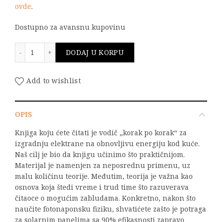
ovde
.
Dostupno za avansnu kupovinu
Obnovljivi izvori energije - Praktičan vodič za izgrad
DODAJ U KORPU
Add to wishlist
OPIS
Knjiga koju ćete čitati je vodič „korak po korak“ za
izgradnju elektrane na obnovljivu energiju kod kuće.
Naš cilj je bio da knjigu učinimo što praktičnijom.
Materijal je namenjen za neposrednu primenu, uz
malu količinu teorije. Međutim, teorija je važna kao
osnova koja štedi vreme i trud time što razuverava
čitaoce o mogućim zabludama. Konkretno, nakon što
naučite fotonaponsku fiziku, shvatićete zašto je potraga
za solarnim panelima sa 90% efikasnosti zapravo