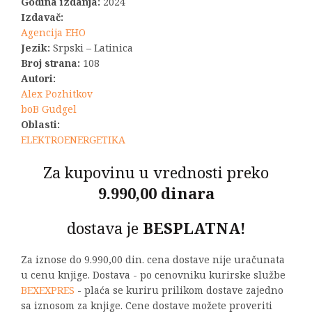
Godina izdanja:
2024
Izdavač:
Agencija EHO
Jezik:
Srpski – Latinica
Broj strana:
108
Autori:
Alex Pozhitkov
boB Gudgel
Oblasti:
ELEKTROENERGETIKA
Za kupovinu u vrednosti preko
9.990,00 dinara
dostava je
BESPLATNA!
Za iznose do 9.990,00 din. cena dostave nije uračunata
u cenu knjige. Dostava - po cenovniku kurirske službe
BEXEXPRES
- plaća se kuriru prilikom dostave zajedno
sa iznosom za knjige. Cene dostave možete proveriti