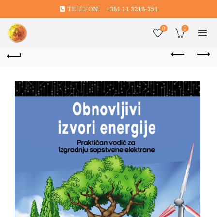
TELEFON:
+381 11 3218-354
0
0