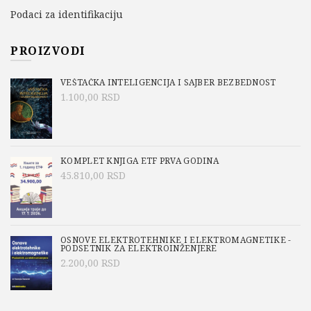
Podaci za identifikaciju
PROIZVODI
VEŠTAČKA INTELIGENCIJA I SAJBER BEZBEDNOST
1.100,00
RSD
KOMPLET KNJIGA ETF PRVA GODINA
45.810,00
RSD
OSNOVE ELEKTROTEHNIKE I ELEKTROMAGNETIKE -
PODSETNIK ZA ELEKTROINŽENJERE
2.200,00
RSD