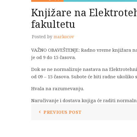
Knjižare na Elektrot
fakultetu
Posted by
markocov
VAŽNO OBAVEŠTENJE: Radno vreme knjižara na E
je od 9 do 15 časova.
Dok se ne normalizuje nastava na Elektrotehn
od 09 – 15 časova. Subote će biti radne ukoliko 
Hvala na razumevanju.
Naručivanje i dostava knjiga će raditi normaln
PREVIOUS POST