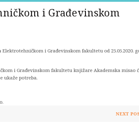
ehničkom i Građevinskom
lektrotehničkom i Građevinskom fakultetu od 25.05.2020. g
ičkom i Građevinskom fakultetu knjižare Akademska misao će
se ukaže potreba.
o.
NEXT PO