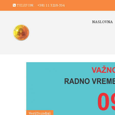
TELEFON:
+381 11 3218-354
NASLOVNA
Vesti/Dogadjaji