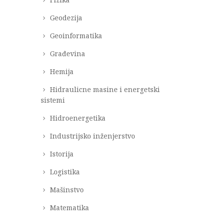
Geodezija
Geoinformatika
Građevina
Hemija
Hidraulicne masine i energetski
sistemi
Hidroenergetika
Industrijsko inženjerstvo
Istorija
Logistika
Mašinstvo
Matematika