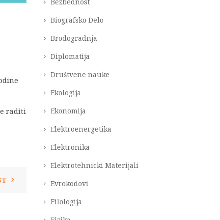
Bezbednost
Biografsko Delo
Brodogradnja
Diplomatija
Društvene nauke
odine
Ekologija
Ekonomija
 raditi
Elektroenergetika
Elektronika
Elektrotehnicki Materijali
ST
Evrokodovi
Filologija
Fizika