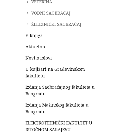
VETERINA
VODNI SAOBRAĆAJ
ŽELEZNIČKI SAOBRAĆAJ
E-knjiga
Aktuelno
Novi naslovi
U knjižari na Građevinskom
fakultetu
Izdanja Saobraćajnog fakulteta u
Beogradu
Izdanja Mašinskog fakulteta u
Beogradu
ELEKTROTEHNIČKI FAKULTET U
ISTOČNOM SARAJEVU