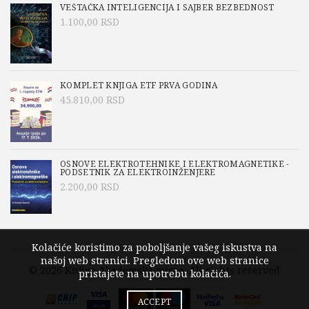
VEŠTAČKA INTELIGENCIJA I SAJBER BEZBEDNOST
1.100,00
RSD
KOMPLET KNJIGA ETF PRVA GODINA
45.810,00
RSD
OSNOVE ELEKTROTEHNIKE I ELEKTROMAGNETIKE -
PODSETNIK ZA ELEKTROINŽENJERE
2.200,00
RSD
Kolačiće koristimo za poboljšanje vašeg iskustva na
našoj web stranici. Pregledom ove web stranice
© 2026
Knjige Akademska misao
. All rights reserved
pristajete na upotrebu kolačića.
ACCEPT