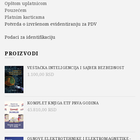
Opštom uplatnicom
Pouzećem
Platnim karticama
Potvrda o izvršenom evidentiranju za PDV
Podaci za identifikaciju
PROIZVODI
VEŠTAČKA INTELIGENCIJA I SAJBER BEZBEDNOST
1.100,00
RSD
KOMPLET KNJIGA ETF PRVA GODINA
45.810,00
RSD
OSNOVE ELEKTROTEHNIKE I ELEKTROMAGNETIKE -