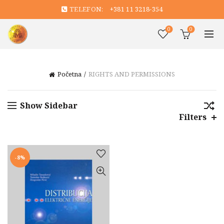
TELEFON:
+381 11 3218-354
0
0
Početna
RIGHTS AND PERMISSIONS
Show Sidebar
Filters
-8%