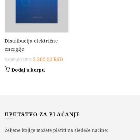
Distribucija električne
energije
Originalna
Trenutna
3.300,00
RSD
3.600,00
RSD
cena
cena
Dodaj u korpu
je
je:
bila:
3.300,00 RSD.
3.600,00 RSD.
UPUTSTVO ZA PLAĆANJE
Željene knjige možete platiti na sledeće načine: