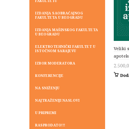
FAKULTETU
IZDANJA SAOBRAĆAJNOG
FAKULTETA U BEOGRADU
IZDANJA MAŠINSKOG FAKULTETA
U BEOGRADU
ELEKTROTEHNIČKI FAKULTET U
Veliki 
ISTOČNOM SARAJEVU
apotek
IZBOR MODERATORA
2.500,
Dod
KONFERENCIJE
NA SNIŽENJU
NAJTRAŽENIJI NASLOVI
U PRIPREMI
RASPRODATO!!!