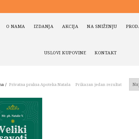
O NAMA
IZDANJA
AKCIJA
NA SNIŽENJU
PROD
USLOVI KUPOVINE
KONTAKT
na
Privatna praksa Apoteka Nataša
Prikazan jedan rezultat