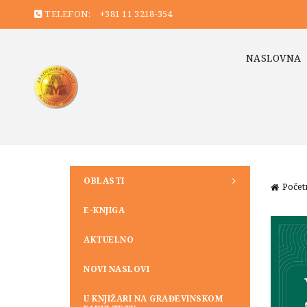
TELEFON:
+381 11 3218-354
NASLOVNA
OBLASTI
Počet
E-KNJIGA
AKTUELNO
NOVI NASLOVI
U KNJIŽARI NA GRAĐEVINSKOM