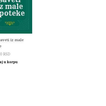
saveti iz male
e
00
RSD
aj u korpu