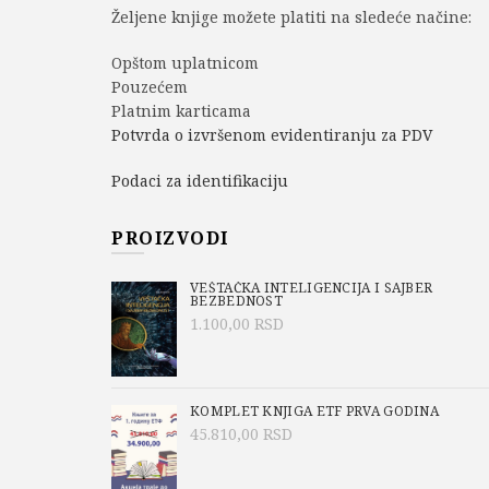
Željene knjige možete platiti na sledeće načine:
Opštom uplatnicom
Pouzećem
Platnim karticama
Potvrda o izvršenom evidentiranju za PDV
Podaci za identifikaciju
PROIZVODI
VEŠTAČKA INTELIGENCIJA I SAJBER
BEZBEDNOST
1.100,00
RSD
KOMPLET KNJIGA ETF PRVA GODINA
45.810,00
RSD