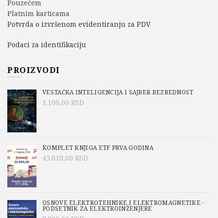
Pouzećem
Platnim karticama
Potvrda o izvršenom evidentiranju za PDV
Podaci za identifikaciju
PROIZVODI
VEŠTAČKA INTELIGENCIJA I SAJBER BEZBEDNOST
1.100,00
RSD
KOMPLET KNJIGA ETF PRVA GODINA
45.810,00
RSD
OSNOVE ELEKTROTEHNIKE I ELEKTROMAGNETIKE -
PODSETNIK ZA ELEKTROINŽENJERE