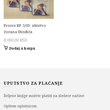
Proces KP 5/03: ubistvo
Zorana Đinđića
8.000,00
RSD
Dodaj u korpu
UPUTSTVO ZA PLAĆANJE
Željene knjige možete platiti na sledeće načine:
Opštom uplatnicom