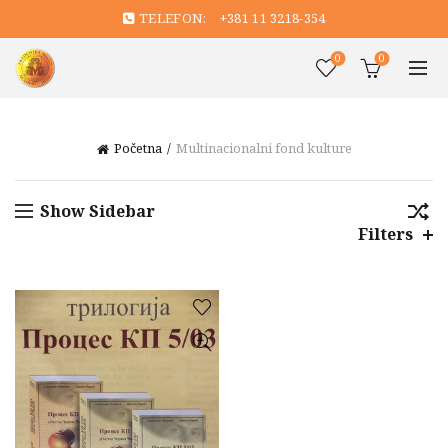
TELEFON:
+381 11 3218-354
0
0
Početna
Multinacionalni fond kulture
Show Sidebar
Filters