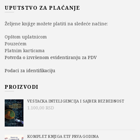
UPUTSTVO ZA PLAĆANJE
Željene knjige možete platiti na sledeće načine:
Opštom uplatnicom
Pouzećem
Platnim karticama
Potvrda o izvršenom evidentiranju za PDV
Podaci za identifikaciju
PROIZVODI
VEŠTAČKA INTELIGENCIJA I SAJBER BEZBEDNOST
1.100,00
RSD
KOMPLET KNJIGA ETF PRVA GODINA