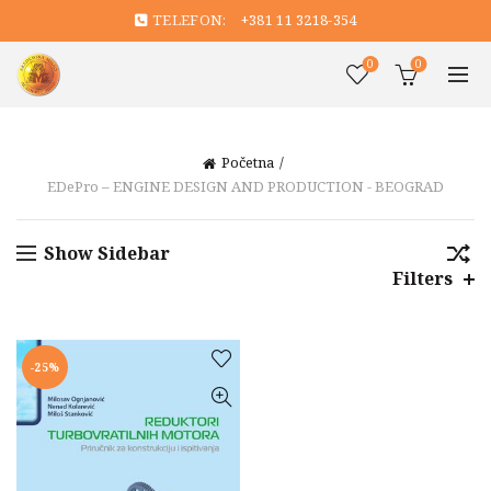
TELEFON:
+381 11 3218-354
0
0
Početna
EDePro – ENGINE DESIGN AND PRODUCTION - BEOGRAD
Show Sidebar
Filters
-25%