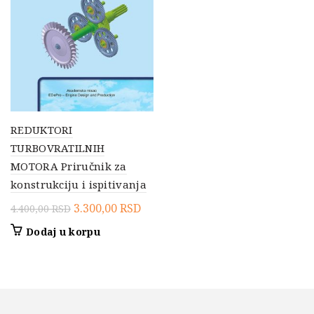
REDUKTORI
TURBOVRATILNIH
MOTORA Priručnik za
konstrukciju i ispitivanja
Originalna
Trenutna
3.300,00
RSD
4.400,00
RSD
cena
cena
Dodaj u korpu
je
je:
bila:
3.300,00 RSD.
4.400,00 RSD.