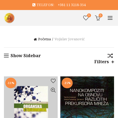
TELEFON:
+381 11 3218-354
0
0
Početna
Vojislav Jovanović
Show Sidebar
Filters
-11%
-25%