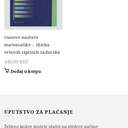
Osnove nastave
matematike – zbirka
rešenih ispitnih zadataka
440,00
RSD
Dodaj u korpu
UPUTSTVO ZA PLAĆANJE
Željene knjige možete platiti na sledeće načine: