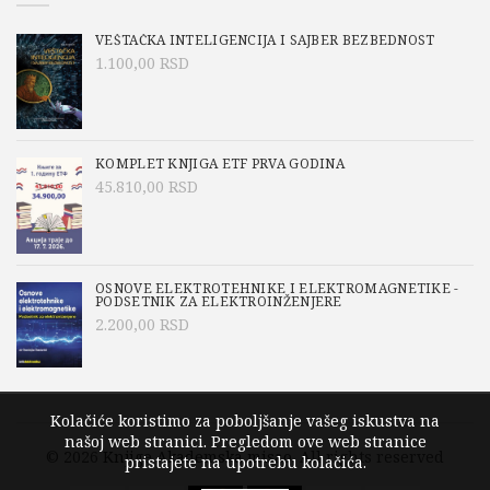
VEŠTAČKA INTELIGENCIJA I SAJBER BEZBEDNOST
1.100,00
RSD
KOMPLET KNJIGA ETF PRVA GODINA
45.810,00
RSD
OSNOVE ELEKTROTEHNIKE I ELEKTROMAGNETIKE -
PODSETNIK ZA ELEKTROINŽENJERE
2.200,00
RSD
Kolačiće koristimo za poboljšanje vašeg iskustva na
našoj web stranici. Pregledom ove web stranice
© 2026
Knjige Akademska misao
. All rights reserved
pristajete na upotrebu kolačića.