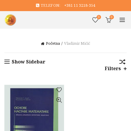
TELEFON:
+381 11 3218-354
0
0
Početna
Vladimir Mićić
Show Sidebar
Filters