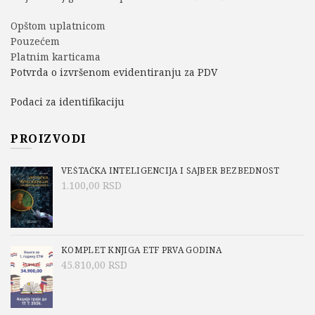
Opštom uplatnicom
Pouzećem
Platnim karticama
Potvrda o izvršenom evidentiranju za PDV
Podaci za identifikaciju
PROIZVODI
VEŠTAČKA INTELIGENCIJA I SAJBER BEZBEDNOST
1.100,00
RSD
KOMPLET KNJIGA ETF PRVA GODINA
45.810,00
RSD