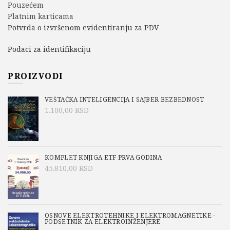
Pouzećem
Platnim karticama
Potvrda o izvršenom evidentiranju za PDV
Podaci za identifikaciju
PROIZVODI
VEŠTAČKA INTELIGENCIJA I SAJBER BEZBEDNOST
1.100,00
RSD
KOMPLET KNJIGA ETF PRVA GODINA
45.810,00
RSD
OSNOVE ELEKTROTEHNIKE I ELEKTROMAGNETIKE -
PODSETNIK ZA ELEKTROINŽENJERE