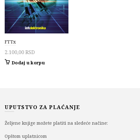
FTTx
2.100,00
RSD
Dodaj u korpu
UPUTSTVO ZA PLAĆANJE
Željene knjige možete platiti na sledeće načine:
Opštom uplatnicom