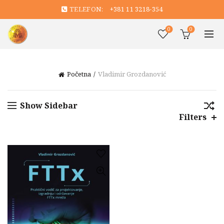
TELEFON:
+381 11 3218-354
0
0
Početna
Vladimir Grozdanović
Show Sidebar
Filters