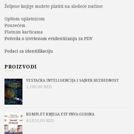
Željene knjige možete platiti na sledeće načine:
Opštom uplatnicom
Pouzećem
Platnim karticama
Potvrda o izvršenom evidentiranju za PDV
Podaci za identifikaciju
PROIZVODI
VEŠTAČKA INTELIGENCIJA I SAJBER BEZBEDNOST
1.100,00
RSD
KOMPLET KNJIGA ETF PRVA GODINA
45.810,00
RSD