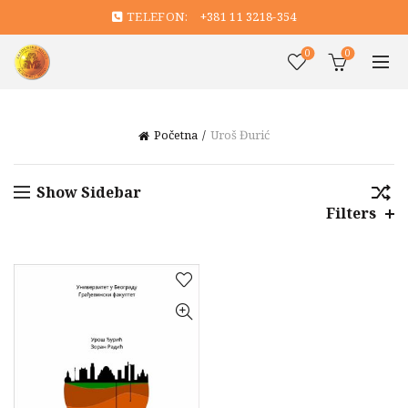
TELEFON:
+381 11 3218-354
0
0
Početna
Uroš Đurić
Show Sidebar
Filters