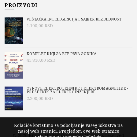
PROIZVODI
VEŠTAČKA INTELIGENCIJA I SAJBER BEZBEDNOST
1.100,00
RSD
KOMPLET KNJIGA ETF PRVA GODINA
45.810,00
RSD
OSNOVE ELEKTROTEHNIKE I ELEKTROMAGNETIKE -
PODSETNIK ZA ELEKTROINŽENJERE
2.200,00
RSD
Kolačiće koristimo za poboljšanje vašeg iskustva na
našoj web stranici. Pregledom ove web stranice
© 2026
Knjige Akademska misao
. All rights reserved
pristajete na upotrebu kolačića.