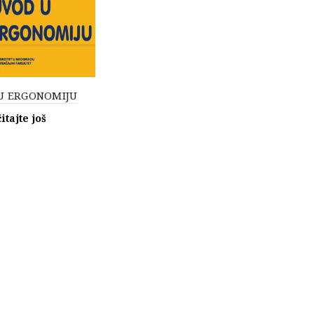
U ERGONOMIJU
itajte još