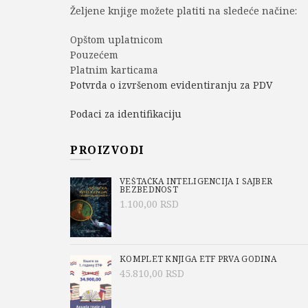
Željene knjige možete platiti na sledeće načine:
Opštom uplatnicom
Pouzećem
Platnim karticama
Potvrda o izvršenom evidentiranju za PDV
Podaci za identifikaciju
PROIZVODI
VEŠTAČKA INTELIGENCIJA I SAJBER
BEZBEDNOST
1.100,00
RSD
KOMPLET KNJIGA ETF PRVA GODINA
45.810,00
RSD