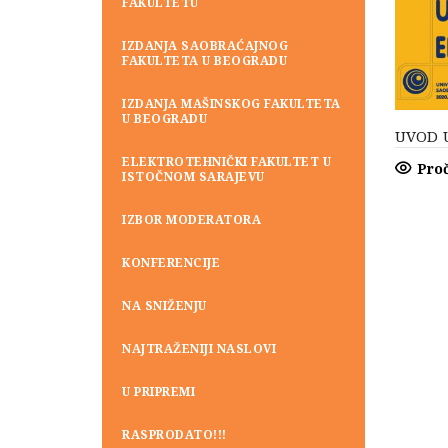
FAKULTETU
IZDANJA SAOBRAĆAJNOG
FAKULTETA U BEOGRADU
IZDANJA MAŠINSKOG FAKULTETA
U BEOGRADU
UVOD 
ELEKTROTEHNIČKI FAKULTET U
Proč
ISTOČNOM SARAJEVU
IZBOR MODERATORA
KONFERENCIJE
NA SNIŽENJU
NAJTRAŽENIJI NASLOVI
U PRIPREMI
RASPRODATO!!!