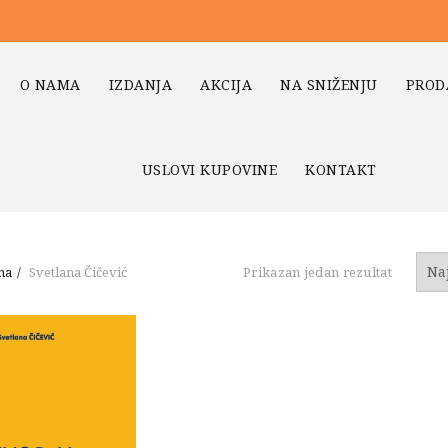
O NAMA
IZDANJA
AKCIJA
NA SNIŽENJU
PROD
USLOVI KUPOVINE
KONTAKT
na
Svetlana Čičević
Prikazan jedan rezultat