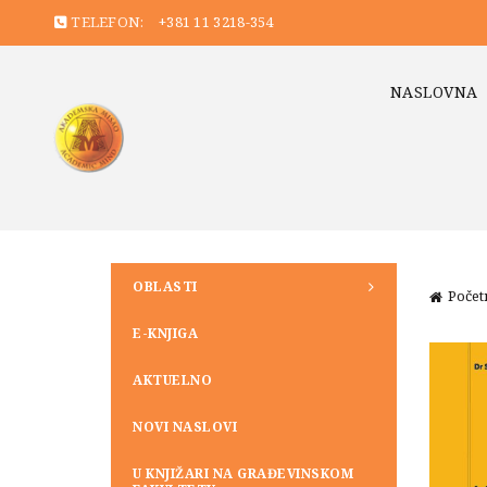
TELEFON:
+381 11 3218-354
NASLOVNA
OBLASTI
Počet
E-KNJIGA
AKTUELNO
NOVI NASLOVI
U KNJIŽARI NA GRAĐEVINSKOM