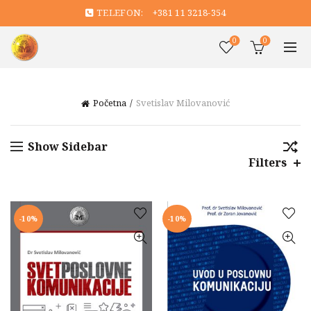
TELEFON:
+381 11 3218-354
0
0
Početna
Svetislav Milovanović
Show Sidebar
Filters
-10%
-10%