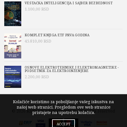
VEŠTAČKA INTELIGENCIJA I SAJBER BEZBEDNOST
1.100,00
RSD
KOMPLET KNJIGA ETF PRVA GODINA
45.810,00
RSD
OSNOVE ELEKTROTEHNIKE I ELEKTROMAGNETIKE -
PODSETNIK ZA ELEKTROINŽENJERE
2.200,00
RSD
Kolačiće koristimo za poboljšanje vašeg iskustva na
našoj web stranici. Pregledom ove web stranice
© 2026
Knjige Akademska misao
. All rights reserved
pristajete na upotrebu kolačića.
ACCEPT