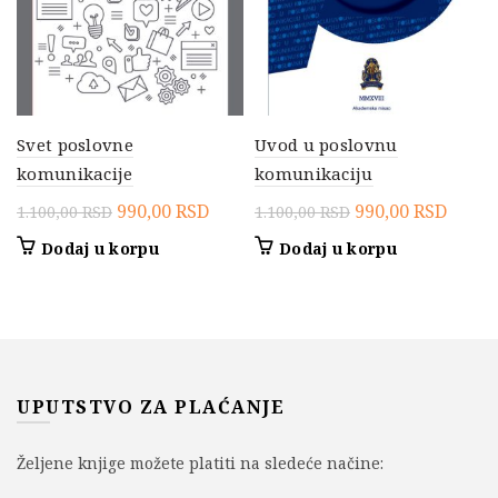
Svet poslovne
Uvod u poslovnu
komunikacije
komunikaciju
Originalna
Trenutna
Originalna
Trenu
990,00
RSD
990,00
RSD
1.100,00
RSD
1.100,00
RSD
cena
cena
cena
cena
Dodaj u korpu
Dodaj u korpu
je
je:
je
je:
bila:
990,00 RSD.
bila:
990,0
1.100,00 RSD.
1.100,00 RSD.
UPUTSTVO ZA PLAĆANJE
Željene knjige možete platiti na sledeće načine: