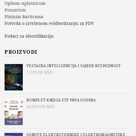
Opštom uplatnicom
Pouzećem
Platnim karticama
Potvrda o izvršenom evidentiranju za PDV
Podaci za identifikaciju
PROIZVODI
VEŠTAČKA INTELIGENCIJA I SAJBER BEZBEDNOST
1.100,00
RSD
KOMPLET KNJIGA ETF PRVA GODINA
45.810,00
RSD
OSNOVE ELEKTROTEHNIKE I ELEKTROMAGNETIKE -