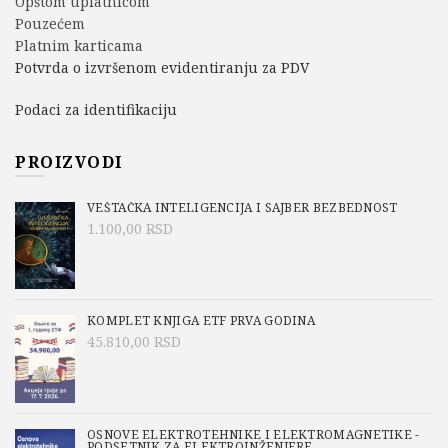
Opštom uplatnicom
Pouzećem
Platnim karticama
Potvrda o izvršenom evidentiranju za PDV
Podaci za identifikaciju
PROIZVODI
VEŠTAČKA INTELIGENCIJA I SAJBER BEZBEDNOST
1.100,00
RSD
KOMPLET KNJIGA ETF PRVA GODINA
45.810,00
RSD
OSNOVE ELEKTROTEHNIKE I ELEKTROMAGNETIKE -
PODSETNIK ZA ELEKTROINŽENJERE