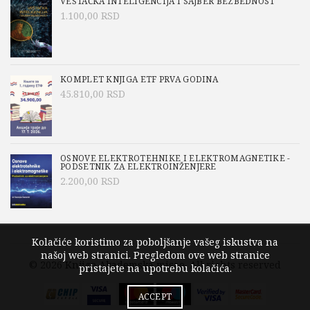
VEŠTAČKA INTELIGENCIJA I SAJBER BEZBEDNOST
1.100,00
RSD
KOMPLET KNJIGA ETF PRVA GODINA
45.810,00
RSD
OSNOVE ELEKTROTEHNIKE I ELEKTROMAGNETIKE -
PODSETNIK ZA ELEKTROINŽENJERE
2.200,00
RSD
Kolačiće koristimo za poboljšanje vašeg iskustva na
našoj web stranici. Pregledom ove web stranice
© 2026
Knjige Akademska misao
. All rights reserved
pristajete na upotrebu kolačića.
ACCEPT