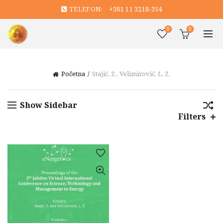
TELEFON:
+381 11 3218-354
0
0
Početna
Stajić, Z., Velimirović, L. Z.
Show Sidebar
Filters