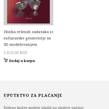
Zbirka rešenih zadataka iz
računarske geometrije sa
3D modelovanjem
1.650,00
RSD
Dodaj u korpu
UPUTSTVO ZA PLAĆANJE
Željene knjige možete platiti na sledeće načine: