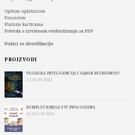
Opštom uplatnicom
Pouzećem
Platnim karticama
Potvrda o izvršenom evidentiranju za PDV
Podaci za identifikaciju
PROIZVODI
VEŠTAČKA INTELIGENCIJA I SAJBER BEZBEDNOST
1.100,00
RSD
KOMPLET KNJIGA ETF PRVA GODINA
45.810,00
RSD