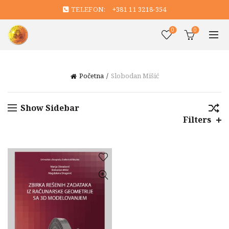
TELEFON:
+381 11 3218-354
0
0
Početna
Slobodan Mišić
Show Sidebar
Filters