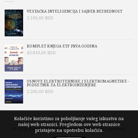
VEŠTAČKA INTELIGENCIJA I SAJBER BEZBEDNOST
1.100,00
RSD
KOMPLET KNJIGA ETF PRVA GODINA
45.810,00
RSD
OSNOVE ELEKTROTEHNIKE I ELEKTROMAGNETIKE -
PODSETNIK ZA ELEKTROINŽENJERE
2.200,00
RSD
Kolačiće koristimo za poboljšanje vašeg iskustva na
našoj web stranici. Pregledom ove web stranice
© 2026
Knjige Akademska misao
. All rights reserved
pristajete na upotrebu kolačića.