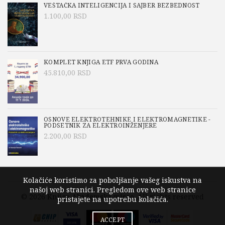
VEŠTAČKA INTELIGENCIJA I SAJBER BEZBEDNOST
1.100,00
RSD
KOMPLET KNJIGA ETF PRVA GODINA
45.810,00
RSD
OSNOVE ELEKTROTEHNIKE I ELEKTROMAGNETIKE -
PODSETNIK ZA ELEKTROINŽENJERE
2.200,00
RSD
Kolačiće koristimo za poboljšanje vašeg iskustva na
našoj web stranici. Pregledom ove web stranice
© 2026
Knjige Akademska misao
. All rights reserved
pristajete na upotrebu kolačića.
ACCEPT