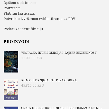
Opštom uplatnicom
Pouzećem
Platnim karticama
Potvrda o izvršenom evidentiranju za PDV
Podaci za identifikaciju
PROIZVODI
VEŠTAČKA INTELIGENCIJA I SAJBER BEZBEDNOST
1.100,00
RSD
KOMPLET KNJIGA ETF PRVA GODINA
45.810,00
RSD
OSNOVE ELEKTROTEHNIKE I ELEKTROMAGNETIKE -