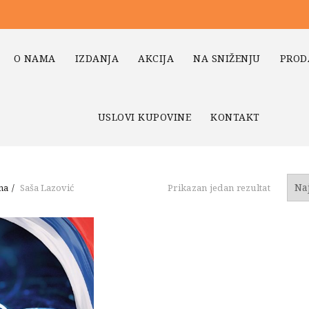
O NAMA
IZDANJA
AKCIJA
NA SNIŽENJU
PROD
USLOVI KUPOVINE
KONTAKT
na
Saša Lazović
Prikazan jedan rezultat