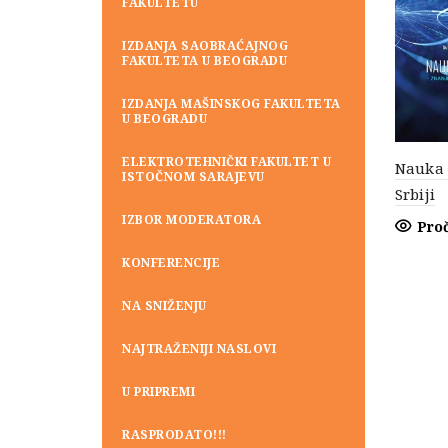
FAKULTETU
IZDANJA SAOBRAĆAJNOG
FAKULTETA U BEOGRADU
IZDANJA MAŠINSKOG FAKULTETA
U BEOGRADU
ELEKTROTEHNIČKI FAKULTET U
Nauka 
ISTOČNOM SARAJEVU
Srbiji
IZBOR MODERATORA
Proč
KONFERENCIJE
NA SNIŽENJU
NAJTRAŽENIJI NASLOVI
U PRIPREMI
RASPRODATO!!!