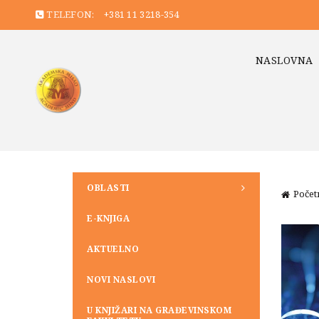
TELEFON:
+381 11 3218-354
NASLOVNA
OBLASTI
Počet
E-KNJIGA
AKTUELNO
NOVI NASLOVI
U KNJIŽARI NA GRAĐEVINSKOM