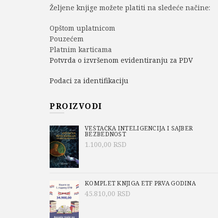
Željene knjige možete platiti na sledeće načine:
Opštom uplatnicom
Pouzećem
Platnim karticama
Potvrda o izvršenom evidentiranju za PDV
Podaci za identifikaciju
PROIZVODI
VEŠTAČKA INTELIGENCIJA I SAJBER
BEZBEDNOST
1.100,00
RSD
KOMPLET KNJIGA ETF PRVA GODINA
45.810,00
RSD