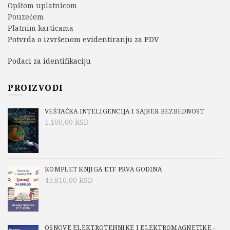
Opštom uplatnicom
Pouzećem
Platnim karticama
Potvrda o izvršenom evidentiranju za PDV
Podaci za identifikaciju
PROIZVODI
VEŠTAČKA INTELIGENCIJA I SAJBER BEZBEDNOST
1.100,00
RSD
KOMPLET KNJIGA ETF PRVA GODINA
45.810,00
RSD
OSNOVE ELEKTROTEHNIKE I ELEKTROMAGNETIKE -