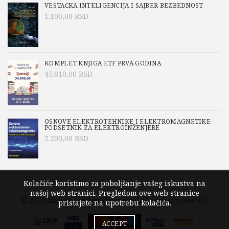
VEŠTAČKA INTELIGENCIJA I SAJBER BEZBEDNOST
1.100,00
RSD
KOMPLET KNJIGA ETF PRVA GODINA
45.810,00
RSD
OSNOVE ELEKTROTEHNIKE I ELEKTROMAGNETIKE -
PODSETNIK ZA ELEKTROINŽENJERE
2.200,00
RSD
Kolačiće koristimo za poboljšanje vašeg iskustva na
našoj web stranici. Pregledom ove web stranice
© 2026
Knjige Akademska misao
. All rights reserved
pristajete na upotrebu kolačića.
ACCEPT