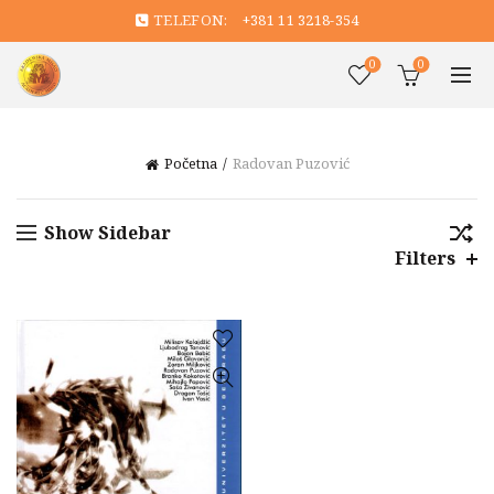
TELEFON:
+381 11 3218-354
0
0
Početna
Radovan Puzović
Show Sidebar
Filters