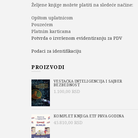
Željene knjige možete platiti na sledeće načine:
Opštom uplatnicom
Pouzećem
Platnim karticama
Potvrda o izvršenom evidentiranju za PDV
Podaci za identifikaciju
PROIZVODI
VEŠTAČKA INTELIGENCIJA I SAJBER
BEZBEDNOST
1.100,00
RSD
KOMPLET KNJIGA ETF PRVA GODINA
45.810,00
RSD