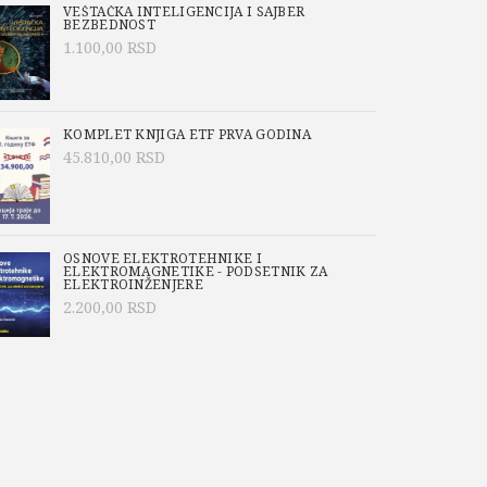
VEŠTAČKA INTELIGENCIJA I SAJBER
BEZBEDNOST
1.100,00
RSD
KOMPLET KNJIGA ETF PRVA GODINA
45.810,00
RSD
OSNOVE ELEKTROTEHNIKE I
ELEKTROMAGNETIKE - PODSETNIK ZA
ELEKTROINŽENJERE
2.200,00
RSD