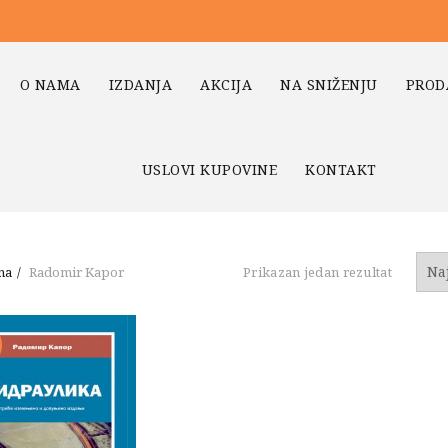
O NAMA
IZDANJA
AKCIJA
NA SNIŽENJU
PROD
USLOVI KUPOVINE
KONTAKT
na
Radomir Kapor
Prikazan jedan rezultat