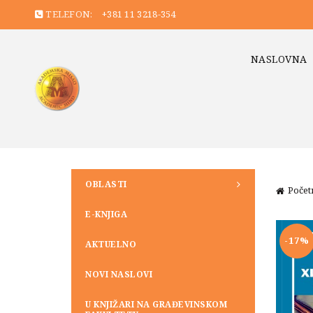
TELEFON:
+381 11 3218-354
NASLOVNA
OBLASTI
Počet
E-KNJIGA
-17%
AKTUELNO
NOVI NASLOVI
U KNJIŽARI NA GRAĐEVINSKOM