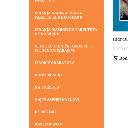
FAKULTETU
IZDANJA SAOBRAĆAJNOG
FAKULTETA U BEOGRADU
IZDANJA MAŠINSKOG FAKULTETA
U BEOGRADU
Hidrau
ELEKTROTEHNIČKI FAKULTET U
3.300,0
ISTOČNOM SARAJEVU
Dod
IZBOR MODERATORA
KONFERENCIJE
NA SNIŽENJU
NAJTRAŽENIJI NASLOVI
U PRIPREMI
RASPRODATO!!!