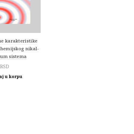
e karakteristike
ohemijskog nikal-
jum sistema
RSD
aj u korpu