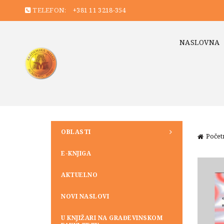
TELEFON:
+381 11 3218-354
NASLOVNA
OBLASTI
Počet
E-KNJIGA
AKTUELNO
NOVI NASLOVI
U KNJIŽARI NA GRAĐEVINSKOM