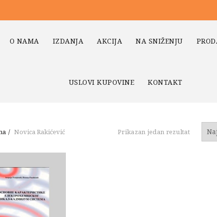
O NAMA
IZDANJA
AKCIJA
NA SNIŽENJU
PROD
USLOVI KUPOVINE
KONTAKT
na
Novica Rakićević
Prikazan jedan rezultat