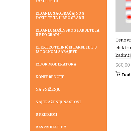
FAKULTETU
IZDANJA SAOBRAĆAJNOG
FAKULTETA U BEOGRADU
IZDANJA MAŠINSKOG FAKULTETA
U BEOGRADU
Osnovn
elektr
ELEKTROTEHNIČKI FAKULTET U
ISTOČNOM SARAJEVU
kadmi
IZBOR MODERATORA
660,00
Dod
KONFERENCIJE
NA SNIŽENJU
NAJTRAŽENIJI NASLOVI
U PRIPREMI
RASPRODATO!!!