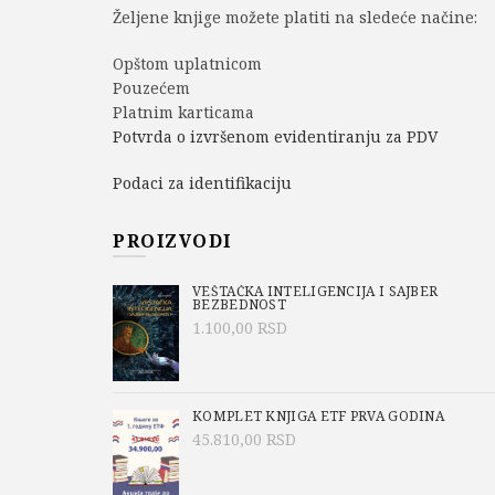
Željene knjige možete platiti na sledeće načine:
Opštom uplatnicom
Pouzećem
Platnim karticama
Potvrda o izvršenom evidentiranju za PDV
Podaci za identifikaciju
PROIZVODI
VEŠTAČKA INTELIGENCIJA I SAJBER
BEZBEDNOST
1.100,00
RSD
KOMPLET KNJIGA ETF PRVA GODINA
45.810,00
RSD