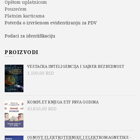
Opštom uplatnicom
Pouzećem
Platnim karticama
Potvrda o izvršenom evidentiranju za PDV
Podaci za identifikaciju
PROIZVODI
VEŠTAČKA INTELIGENCIJA I SAJBER BEZBEDNOST
1.100,00
RSD
KOMPLET KNJIGA ETF PRVA GODINA
45.810,00
RSD
OSNOVE ELEKTROTEHNIKE I ELEKTROMAGNETIKE -