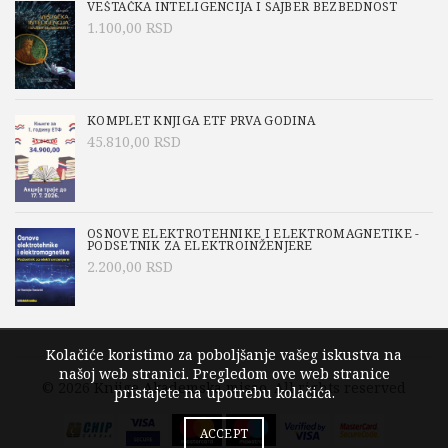
VEŠTAČKA INTELIGENCIJA I SAJBER BEZBEDNOST
1.100,00
RSD
KOMPLET KNJIGA ETF PRVA GODINA
45.810,00
RSD
OSNOVE ELEKTROTEHNIKE I ELEKTROMAGNETIKE -
PODSETNIK ZA ELEKTROINŽENJERE
2.200,00
RSD
Kolačiće koristimo za poboljšanje vašeg iskustva na
našoj web stranici. Pregledom ove web stranice
© 2026
Knjige Akademska misao
. All rights reserved
pristajete na upotrebu kolačića.
ACCEPT