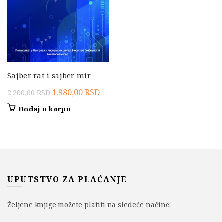
Sajber rat i sajber mir
Originalna
Trenutna
1.980,00
RSD
2.200,00
RSD
cena
cena
Dodaj u korpu
je
je:
bila:
1.980,00 RSD.
2.200,00 RSD.
UPUTSTVO ZA PLAĆANJE
Željene knjige možete platiti na sledeće načine: