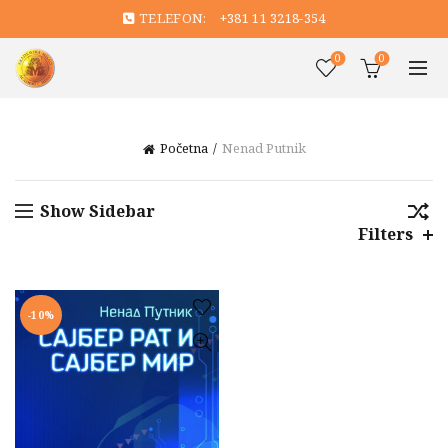
TELEFON:
+381 11 3218-354
0
0
Početna
Nenad Putnik
Show Sidebar
Filters
-10%