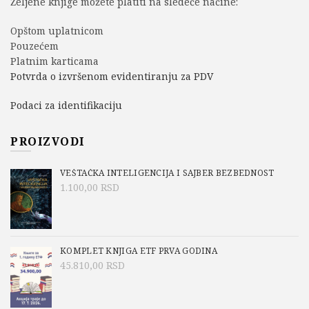
Željene knjige možete platiti na sledeće načine:
Opštom uplatnicom
Pouzećem
Platnim karticama
Potvrda o izvršenom evidentiranju za PDV
Podaci za identifikaciju
PROIZVODI
VEŠTAČKA INTELIGENCIJA I SAJBER BEZBEDNOST
1.100,00
RSD
KOMPLET KNJIGA ETF PRVA GODINA
45.810,00
RSD