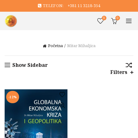
TELEFON:
+381 11 3218-354
0
0
Početna
Mitar Mihaljica
Show Sidebar
Filters
-12%