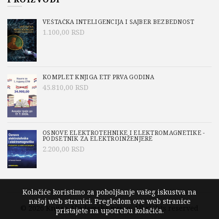
VEŠTAČKA INTELIGENCIJA I SAJBER BEZBEDNOST
1.100,00
RSD
KOMPLET KNJIGA ETF PRVA GODINA
45.810,00
RSD
OSNOVE ELEKTROTEHNIKE I ELEKTROMAGNETIKE -
PODSETNIK ZA ELEKTROINŽENJERE
2.200,00
RSD
Kolačiće koristimo za poboljšanje vašeg iskustva na
našoj web stranici. Pregledom ove web stranice
© 2026
Knjige Akademska misao
. All rights reserved
pristajete na upotrebu kolačića.