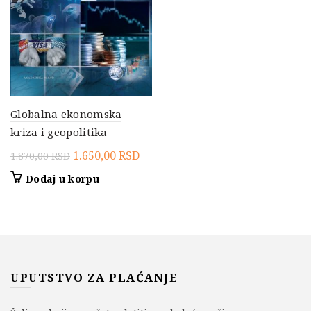
Globalna ekonomska
kriza i geopolitika
Originalna
Trenutna
1.650,00
RSD
1.870,00
RSD
cena
cena
Dodaj u korpu
je
je:
bila:
1.650,00 RSD.
1.870,00 RSD.
UPUTSTVO ZA PLAĆANJE