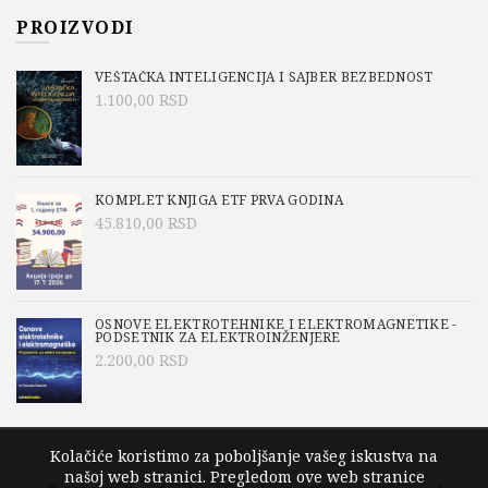
PROIZVODI
VEŠTAČKA INTELIGENCIJA I SAJBER BEZBEDNOST
1.100,00
RSD
KOMPLET KNJIGA ETF PRVA GODINA
45.810,00
RSD
OSNOVE ELEKTROTEHNIKE I ELEKTROMAGNETIKE -
PODSETNIK ZA ELEKTROINŽENJERE
2.200,00
RSD
Kolačiće koristimo za poboljšanje vašeg iskustva na
našoj web stranici. Pregledom ove web stranice