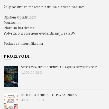
Željene knjige možete platiti na sledeće načine:
Opštom uplatnicom
Pouzećem
Platnim karticama
Potvrda o izvršenom evidentiranju za PDV
Podaci za identifikaciju
PROIZVODI
VEŠTAČKA INTELIGENCIJA I SAJBER BEZBEDNOST
1.100,00
RSD
KOMPLET KNJIGA ETF PRVA GODINA
45.810,00
RSD