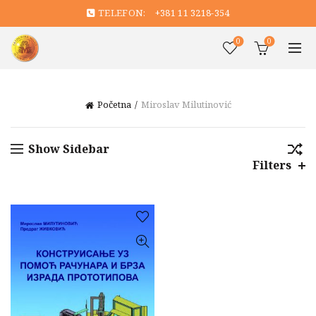
TELEFON:
+381 11 3218-354
0
0
Početna
Miroslav Milutinović
Show Sidebar
Filters