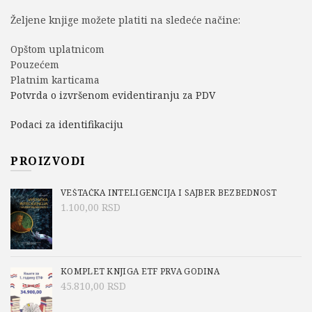
Željene knjige možete platiti na sledeće načine:
Opštom uplatnicom
Pouzećem
Platnim karticama
Potvrda o izvršenom evidentiranju za PDV
Podaci za identifikaciju
PROIZVODI
VEŠTAČKA INTELIGENCIJA I SAJBER BEZBEDNOST
1.100,00
RSD
KOMPLET KNJIGA ETF PRVA GODINA
45.810,00
RSD