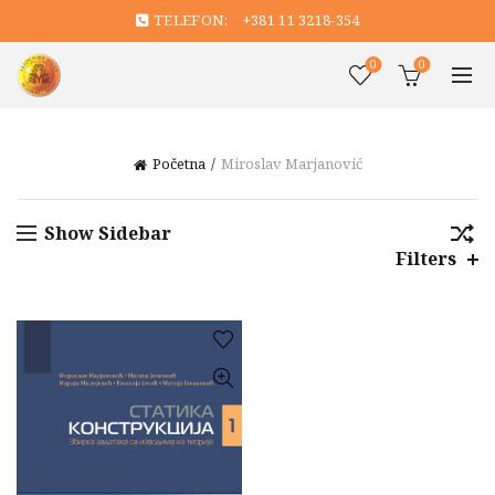
TELEFON:
+381 11 3218-354
0
0
Početna
Miroslav Marjanović
Show Sidebar
Filters