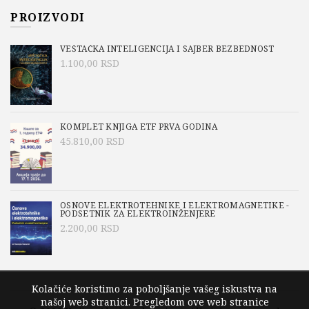
PROIZVODI
VEŠTAČKA INTELIGENCIJA I SAJBER BEZBEDNOST
1.100,00
RSD
KOMPLET KNJIGA ETF PRVA GODINA
45.810,00
RSD
OSNOVE ELEKTROTEHNIKE I ELEKTROMAGNETIKE -
PODSETNIK ZA ELEKTROINŽENJERE
2.200,00
RSD
Kolačiće koristimo za poboljšanje vašeg iskustva na
našoj web stranici. Pregledom ove web stranice