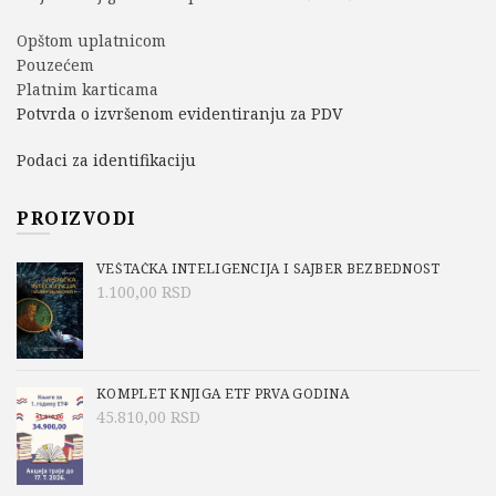
Opštom uplatnicom
Pouzećem
Platnim karticama
Potvrda o izvršenom evidentiranju za PDV
Podaci za identifikaciju
PROIZVODI
VEŠTAČKA INTELIGENCIJA I SAJBER BEZBEDNOST
1.100,00
RSD
KOMPLET KNJIGA ETF PRVA GODINA
45.810,00
RSD