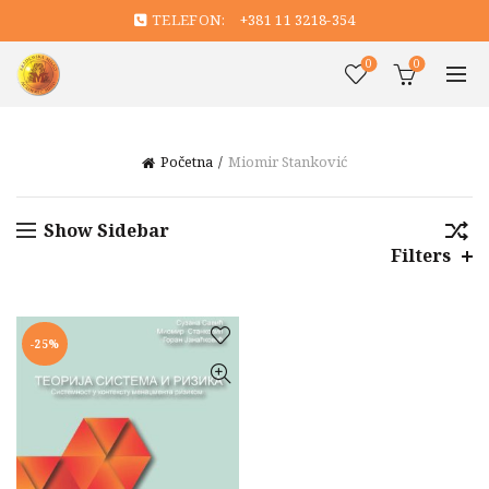
TELEFON:
+381 11 3218-354
0
0
Početna
Miomir Stanković
Show Sidebar
Filters
-25%