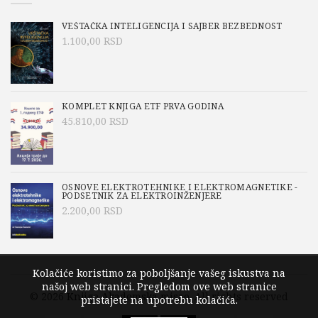
VEŠTAČKA INTELIGENCIJA I SAJBER BEZBEDNOST
1.100,00
RSD
KOMPLET KNJIGA ETF PRVA GODINA
45.810,00
RSD
OSNOVE ELEKTROTEHNIKE I ELEKTROMAGNETIKE -
PODSETNIK ZA ELEKTROINŽENJERE
2.200,00
RSD
Kolačiće koristimo za poboljšanje vašeg iskustva na
našoj web stranici. Pregledom ove web stranice
© 2026
Knjige Akademska misao
. All rights reserved
pristajete na upotrebu kolačića.