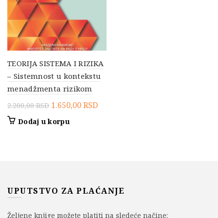
TEORIJA SISTEMA I RIZIKA
– Sistemnost u kontekstu
menadžmenta rizikom
Originalna
Trenutna
1.650,00
RSD
2.200,00
RSD
cena
cena
Dodaj u korpu
je
je:
bila:
1.650,00 RSD.
2.200,00 RSD.
UPUTSTVO ZA PLAĆANJE
Željene knjige možete platiti na sledeće načine: