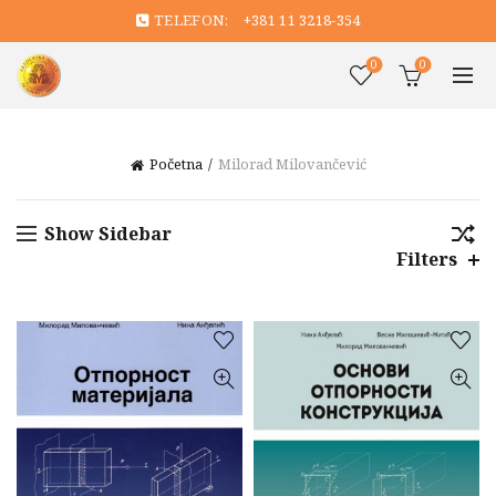
TELEFON:
+381 11 3218-354
0
0
Početna
Milorad Milovančević
Show Sidebar
Filters