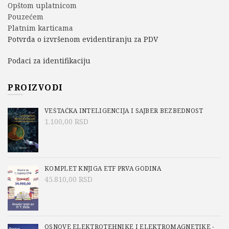
Opštom uplatnicom
Pouzećem
Platnim karticama
Potvrda o izvršenom evidentiranju za PDV
Podaci za identifikaciju
PROIZVODI
VEŠTAČKA INTELIGENCIJA I SAJBER BEZBEDNOST
1.100,00
RSD
KOMPLET KNJIGA ETF PRVA GODINA
45.810,00
RSD
OSNOVE ELEKTROTEHNIKE I ELEKTROMAGNETIKE -