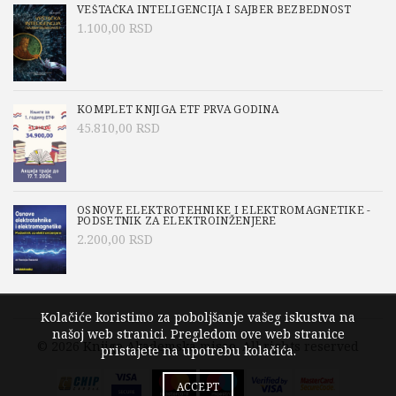
VEŠTAČKA INTELIGENCIJA I SAJBER BEZBEDNOST
1.100,00
RSD
KOMPLET KNJIGA ETF PRVA GODINA
45.810,00
RSD
OSNOVE ELEKTROTEHNIKE I ELEKTROMAGNETIKE -
PODSETNIK ZA ELEKTROINŽENJERE
2.200,00
RSD
Kolačiće koristimo za poboljšanje vašeg iskustva na
našoj web stranici. Pregledom ove web stranice
© 2026
Knjige Akademska misao
. All rights reserved
pristajete na upotrebu kolačića.
ACCEPT