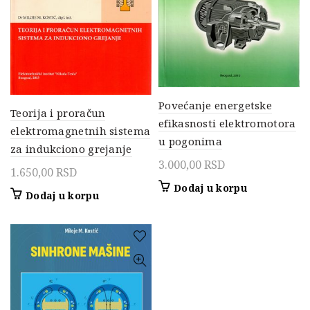
Povećanje energetske
Teorija i proračun
efikasnosti elektromotora
elektromagnetnih sistema
u pogonima
za indukciono grejanje
3.000,00
RSD
1.650,00
RSD
Dodaj u korpu
Dodaj u korpu