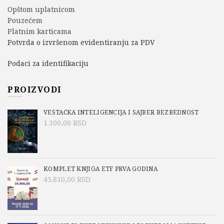
Opštom uplatnicom
Pouzećem
Platnim karticama
Potvrda o izvršenom evidentiranju za PDV
Podaci za identifikaciju
PROIZVODI
VEŠTAČKA INTELIGENCIJA I SAJBER BEZBEDNOST
1.100,00
RSD
KOMPLET KNJIGA ETF PRVA GODINA
45.810,00
RSD