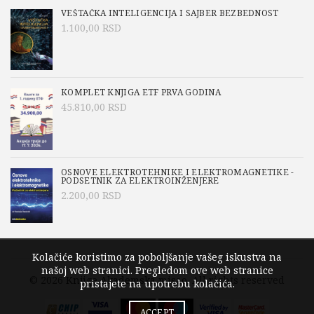
VEŠTAČKA INTELIGENCIJA I SAJBER BEZBEDNOST
1.100,00
RSD
KOMPLET KNJIGA ETF PRVA GODINA
45.810,00
RSD
OSNOVE ELEKTROTEHNIKE I ELEKTROMAGNETIKE -
PODSETNIK ZA ELEKTROINŽENJERE
2.200,00
RSD
Kolačiće koristimo za poboljšanje vašeg iskustva na
našoj web stranici. Pregledom ove web stranice
© 2026
Knjige Akademska misao
. All rights reserved
pristajete na upotrebu kolačića.
ACCEPT