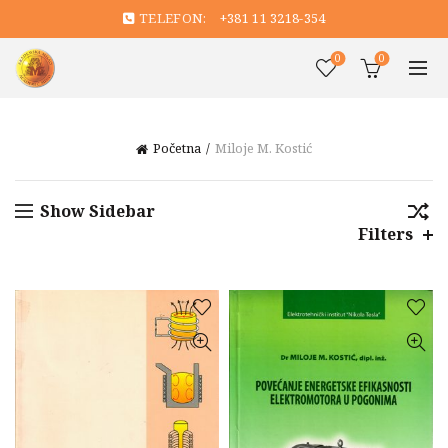
TELEFON:
+381 11 3218-354
0
0
Početna
Miloje M. Kostić
Show Sidebar
Filters