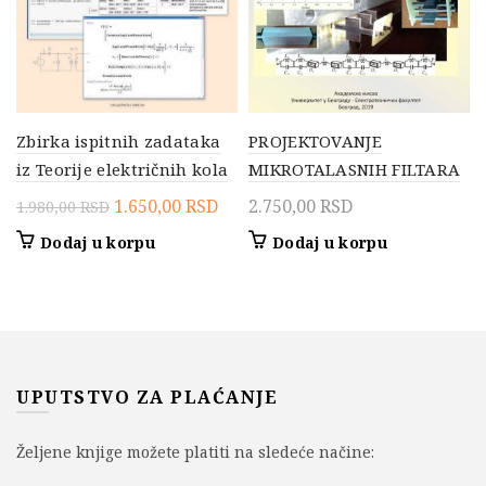
Zbirka ispitnih zadataka
PROJEKTOVANJE
iz Teorije električnih kola
MIKROTALASNIH FILTARA
Originalna
Trenutna
1.650,00
RSD
2.750,00
RSD
1.980,00
RSD
cena
cena
Dodaj u korpu
Dodaj u korpu
je
je:
bila:
1.650,00 RSD.
1.980,00 RSD.
UPUTSTVO ZA PLAĆANJE
Željene knjige možete platiti na sledeće načine: