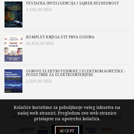
VEŠTAČKA INTELIGENCIJA I SAJBER BEZBEDNOST
1.100,00
RSD
KOMPLET KNJIGA ETF PRVA GODINA
45.810,00
RSD
OSNOVE ELEKTROTEHNIKE I ELEKTROMAGNETIKE -
PODSETNIK ZA ELEKTROINŽENJERE
2.200,00
RSD
Kolačiće koristimo za poboljšanje vašeg iskustva na
našoj web stranici. Pregledom ove web stranice
© 2026
Knjige Akademska misao
. All rights reserved
pristajete na upotrebu kolačića.
ACCEPT