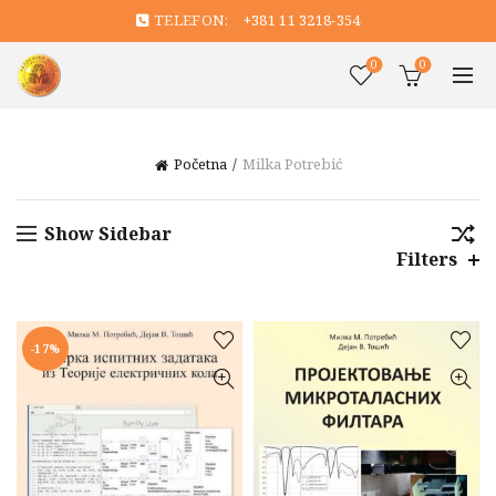
TELEFON:
+381 11 3218-354
0
0
Početna
Milka Potrebić
Show Sidebar
Filters
-17%