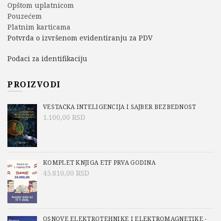
Opštom uplatnicom
Pouzećem
Platnim karticama
Potvrda o izvršenom evidentiranju za PDV
Podaci za identifikaciju
PROIZVODI
VEŠTAČKA INTELIGENCIJA I SAJBER BEZBEDNOST
1.100,00
RSD
KOMPLET KNJIGA ETF PRVA GODINA
45.810,00
RSD
OSNOVE ELEKTROTEHNIKE I ELEKTROMAGNETIKE -