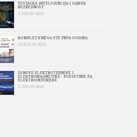
VEŠTAČKA INTELIGENCIJA I SAJBER
BEZBEDNOST
1.100,00
RSD
KOMPLET KNJIGA ETF PRVA GODINA
45.810,00
RSD
OSNOVE ELEKTROTEHNIKE I
ELEKTROMAGNETIKE - PODSETNIK ZA
ELEKTROINŽENJERE
2.200,00
RSD