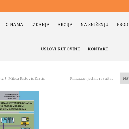
O NAMA
IZDANJA
AKCIJA
NA SNIŽENJU
PROD
USLOVI KUPOVINE
KONTAKT
na
Milica Ristović Krstić
Prikazan jedan rezultat