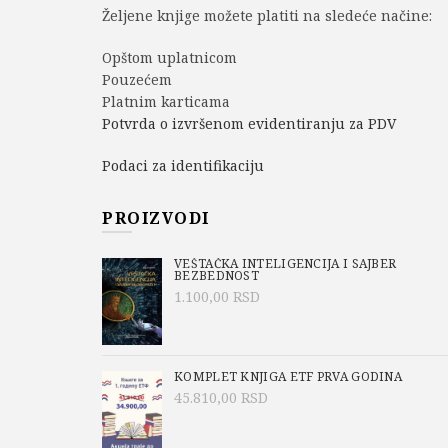
Željene knjige možete platiti na sledeće načine:
Opštom uplatnicom
Pouzećem
Platnim karticama
Potvrda o izvršenom evidentiranju za PDV
Podaci za identifikaciju
PROIZVODI
VEŠTAČKA INTELIGENCIJA I SAJBER
BEZBEDNOST
1.100,00
RSD
KOMPLET KNJIGA ETF PRVA GODINA
45.810,00
RSD