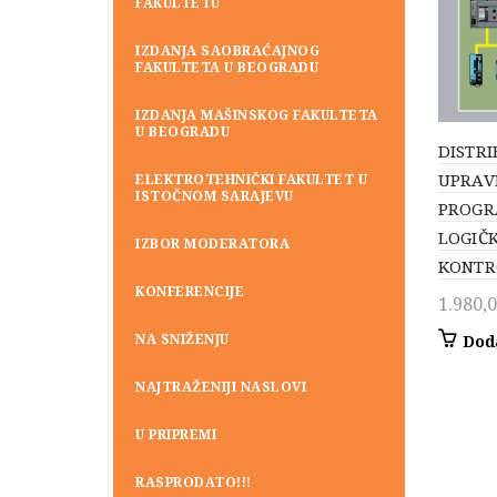
FAKULTETU
IZDANJA SAOBRAĆAJNOG
FAKULTETA U BEOGRADU
IZDANJA MAŠINSKOG FAKULTETA
U BEOGRADU
DISTRI
UPRAV
ELEKTROTEHNIČKI FAKULTET U
ISTOČNOM SARAJEVU
PROGR
LOGIČ
IZBOR MODERATORA
KONTR
KONFERENCIJE
1.980,
NA SNIŽENJU
Dod
NAJTRAŽENIJI NASLOVI
U PRIPREMI
RASPRODATO!!!