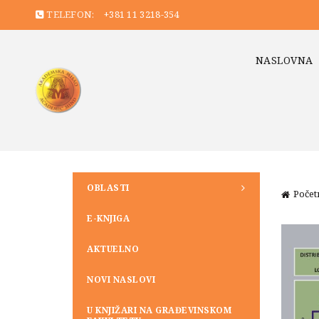
TELEFON:
+381 11 3218-354
NASLOVNA
OBLASTI
Počet
E-KNJIGA
AKTUELNO
NOVI NASLOVI
U KNJIŽARI NA GRAĐEVINSKOM