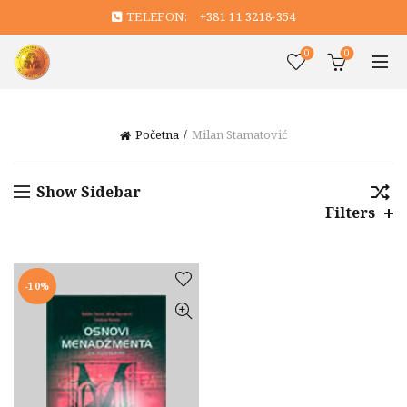
TELEFON:
+381 11 3218-354
0
0
Početna
Milan Stamatović
Show Sidebar
Filters
-10%