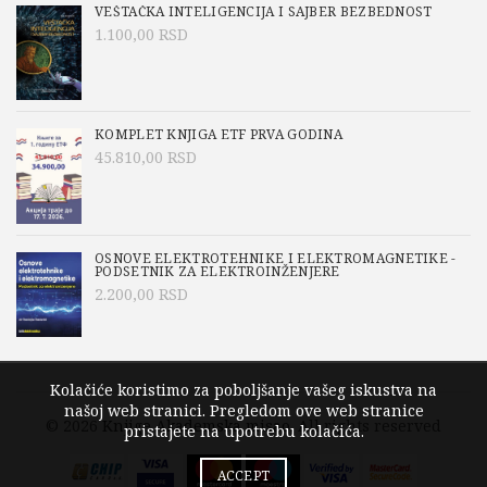
VEŠTAČKA INTELIGENCIJA I SAJBER BEZBEDNOST
1.100,00
RSD
KOMPLET KNJIGA ETF PRVA GODINA
45.810,00
RSD
OSNOVE ELEKTROTEHNIKE I ELEKTROMAGNETIKE -
PODSETNIK ZA ELEKTROINŽENJERE
2.200,00
RSD
Kolačiće koristimo za poboljšanje vašeg iskustva na
našoj web stranici. Pregledom ove web stranice
© 2026
Knjige Akademska misao
. All rights reserved
pristajete na upotrebu kolačića.
ACCEPT