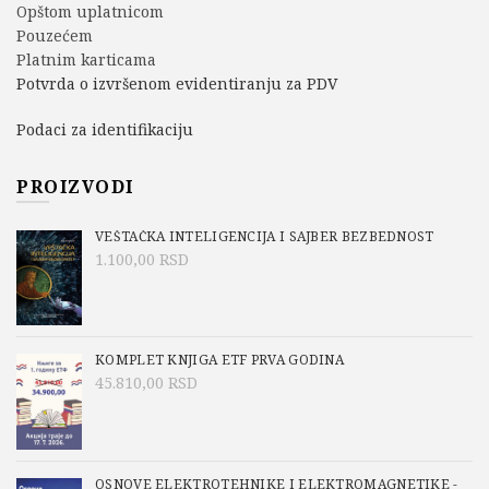
Opštom uplatnicom
Pouzećem
Platnim karticama
Potvrda o izvršenom evidentiranju za PDV
Podaci za identifikaciju
PROIZVODI
VEŠTAČKA INTELIGENCIJA I SAJBER BEZBEDNOST
1.100,00
RSD
KOMPLET KNJIGA ETF PRVA GODINA
45.810,00
RSD
OSNOVE ELEKTROTEHNIKE I ELEKTROMAGNETIKE -