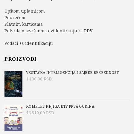
Opštom uplatnicom
Pouzećem
Platnim karticama
Potvrda o izvršenom evidentiranju za PDV
Podaci za identifikaciju
PROIZVODI
VEŠTAČKA INTELIGENCIJA I SAJBER BEZBEDNOST
1.100,00
RSD
KOMPLET KNJIGA ETF PRVA GODINA
45.810,00
RSD