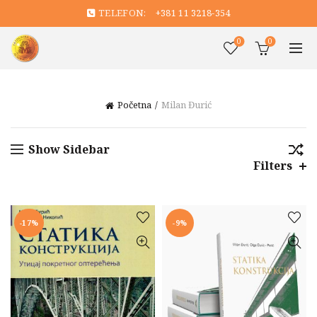
TELEFON:
+381 11 3218-354
0
0
Početna
Milan Đurić
Show Sidebar
Filters
-17%
-9%