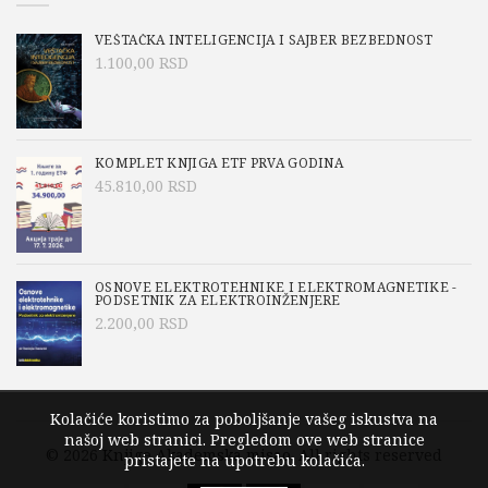
VEŠTAČKA INTELIGENCIJA I SAJBER BEZBEDNOST
1.100,00
RSD
KOMPLET KNJIGA ETF PRVA GODINA
45.810,00
RSD
OSNOVE ELEKTROTEHNIKE I ELEKTROMAGNETIKE -
PODSETNIK ZA ELEKTROINŽENJERE
2.200,00
RSD
Kolačiće koristimo za poboljšanje vašeg iskustva na
našoj web stranici. Pregledom ove web stranice
© 2026
Knjige Akademska misao
. All rights reserved
pristajete na upotrebu kolačića.