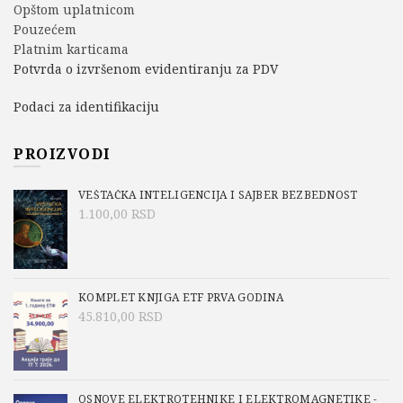
Opštom uplatnicom
Pouzećem
Platnim karticama
Potvrda o izvršenom evidentiranju za PDV
Podaci za identifikaciju
PROIZVODI
VEŠTAČKA INTELIGENCIJA I SAJBER BEZBEDNOST
1.100,00
RSD
KOMPLET KNJIGA ETF PRVA GODINA
45.810,00
RSD
OSNOVE ELEKTROTEHNIKE I ELEKTROMAGNETIKE -