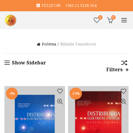
TELEFON:
+381 11 3218-354
0
0
Početna
Miladin Tanasković
Show Sidebar
Filters
-8%
-19%