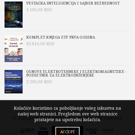
VEŠTAČKA INTELIGENCIJA I SAJBER BEZBEDNOST
1.100,00
RSD
KOMPLET KNJIGA ETF PRVA GODINA
45.810,00
RSD
OSNOVE ELEKTROTEHNIKE I ELEKTROMAGNETIKE -
PODSETNIK ZA ELEKTROINŽENJERE
2.200,00
RSD
Kolačiće koristimo za poboljšanje vašeg iskustva na
našoj web stranici. Pregledom ove web stranice
© 2026
Knjige Akademska misao
. All rights reserved
pristajete na upotrebu kolačića.
ACCEPT