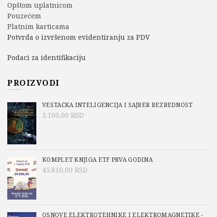
Opštom uplatnicom
Pouzećem
Platnim karticama
Potvrda o izvršenom evidentiranju za PDV
Podaci za identifikaciju
PROIZVODI
VEŠTAČKA INTELIGENCIJA I SAJBER BEZBEDNOST
1.100,00
RSD
KOMPLET KNJIGA ETF PRVA GODINA
45.810,00
RSD
OSNOVE ELEKTROTEHNIKE I ELEKTROMAGNETIKE -