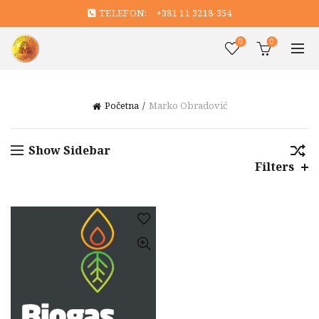
TELEFON:
+381 11 3218-354
0
0
Početna
Marko Obradović
Show Sidebar
Filters