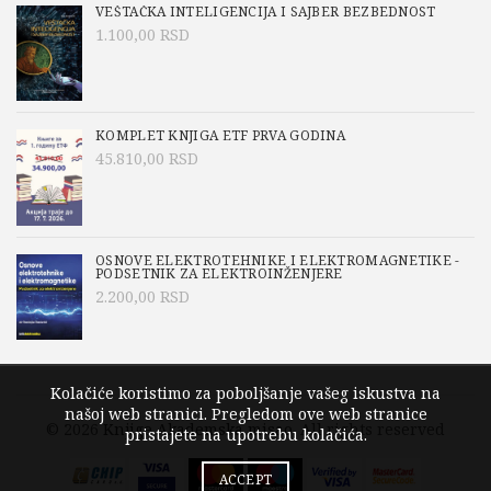
VEŠTAČKA INTELIGENCIJA I SAJBER BEZBEDNOST
1.100,00
RSD
KOMPLET KNJIGA ETF PRVA GODINA
45.810,00
RSD
OSNOVE ELEKTROTEHNIKE I ELEKTROMAGNETIKE -
PODSETNIK ZA ELEKTROINŽENJERE
2.200,00
RSD
Kolačiće koristimo za poboljšanje vašeg iskustva na
našoj web stranici. Pregledom ove web stranice
© 2026
Knjige Akademska misao
. All rights reserved
pristajete na upotrebu kolačića.
ACCEPT