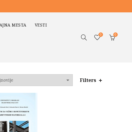
AJNA MESTA
VESTI
0
0
Filters
o
jem