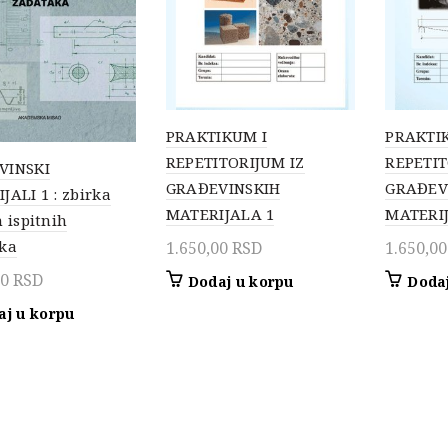
PRAKTIKUM I
PRAKTI
REPETITORIJUM IZ
REPETIT
VINSKI
GRAĐEVINSKIH
GRAĐEV
JALI 1 : zbirka
MATERIJALA 1
MATERI
 ispitnih
ka
1.650,00
RSD
1.650,0
00
RSD
Dodaj u korpu
Dodaj
aj u korpu