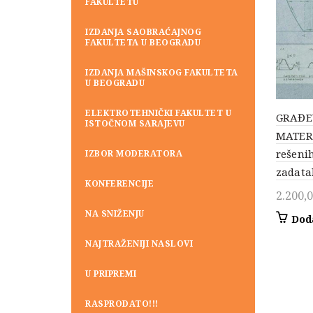
FAKULTETU
IZDANJA SAOBRAĆAJNOG
FAKULTETA U BEOGRADU
IZDANJA MAŠINSKOG FAKULTETA
U BEOGRADU
ELEKTROTEHNIČKI FAKULTET U
GRAĐE
ISTOČNOM SARAJEVU
MATERI
rešenih
IZBOR MODERATORA
zadata
KONFERENCIJE
2.200,
NA SNIŽENJU
Dod
NAJTRAŽENIJI NASLOVI
U PRIPREMI
RASPRODATO!!!