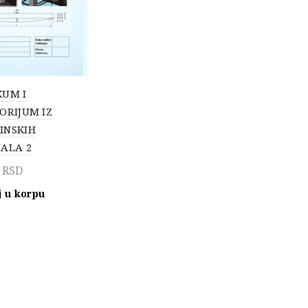
KUM I
ORIJUM IZ
INSKIH
JALA 2
0
RSD
 u korpu