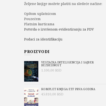
Željene knjige možete platiti na sledeće načine:
Opštom uplatnicom
Pouzećem
Platnim karticama
Potvrda o izvršenom evidentiranju za PDV
Podaci za identifikaciju
PROIZVODI
VEŠTAČKA INTELIGENCIJA I SAJBER
BEZBEDNOST
1.100,00
RSD
KOMPLET KNJIGA ETF PRVA GODINA
45.810,00
RSD