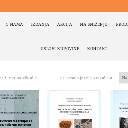
O NAMA
IZDANJA
AKCIJA
NA SNIŽENJU
PROD
USLOVI KUPOVINE
KONTAKT
Sortiran
na
Marina Aškrabić
Prikazano je svih 3 rezultata
po
najnovi