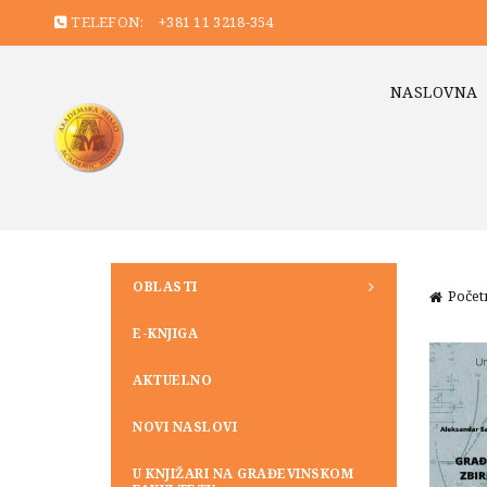
TELEFON:
+381 11 3218-354
NASLOVNA
OBLASTI
Počet
E-KNJIGA
AKTUELNO
NOVI NASLOVI
U KNJIŽARI NA GRAĐEVINSKOM