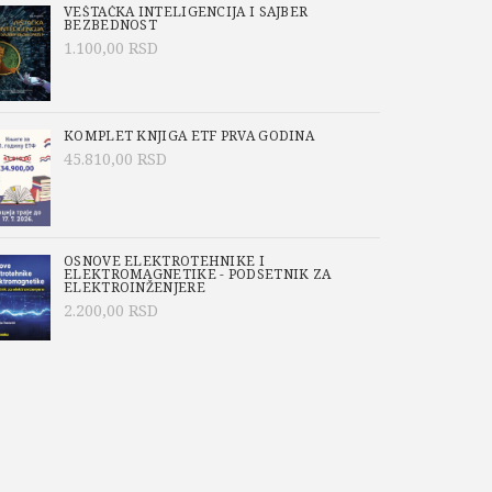
VEŠTAČKA INTELIGENCIJA I SAJBER
BEZBEDNOST
1.100,00
RSD
KOMPLET KNJIGA ETF PRVA GODINA
45.810,00
RSD
OSNOVE ELEKTROTEHNIKE I
ELEKTROMAGNETIKE - PODSETNIK ZA
ELEKTROINŽENJERE
2.200,00
RSD