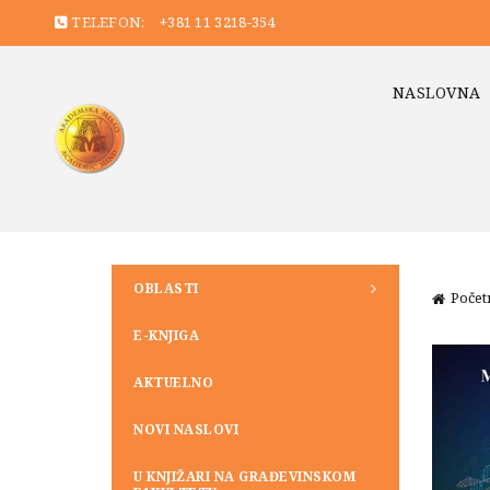
TELEFON:
+381 11 3218-354
NASLOVNA
OBLASTI
Počet
E-KNJIGA
AKTUELNO
NOVI NASLOVI
U KNJIŽARI NA GRAĐEVINSKOM