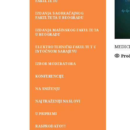
FAKULTETU
IZDANJA SAOBRAĆAJNOG
FAKULTETA U BEOGRADU
IZDANJA MAŠINSKOG FAKULTETA
U BEOGRADU
MEDICI
ELEKTROTEHNIČKI FAKULTET U
ISTOČNOM SARAJEVU
Proč
IZBOR MODERATORA
KONFERENCIJE
NA SNIŽENJU
NAJTRAŽENIJI NASLOVI
U PRIPREMI
RASPRODATO!!!