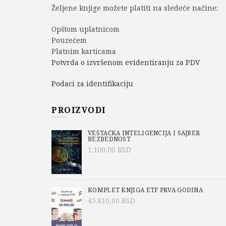
Željene knjige možete platiti na sledeće načine:
Opštom uplatnicom
Pouzećem
Platnim karticama
Potvrda o izvršenom evidentiranju za PDV
Podaci za identifikaciju
PROIZVODI
VEŠTAČKA INTELIGENCIJA I SAJBER
BEZBEDNOST
1.100,00
RSD
KOMPLET KNJIGA ETF PRVA GODINA
45.810,00
RSD