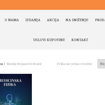
O NAMA
IZDANJA
AKCIJA
NA SNIŽENJU
PROD
USLOVI KUPOVINE
KONTAKT
na
Marija Stojanović-Krasić
Prikazan jedan rezultat