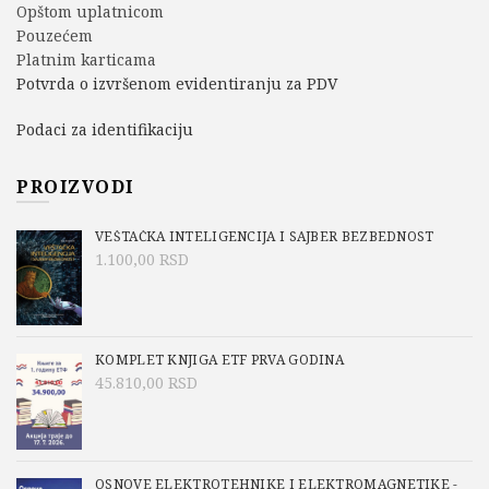
Opštom uplatnicom
Pouzećem
Platnim karticama
Potvrda o izvršenom evidentiranju za PDV
Podaci za identifikaciju
PROIZVODI
VEŠTAČKA INTELIGENCIJA I SAJBER BEZBEDNOST
1.100,00
RSD
KOMPLET KNJIGA ETF PRVA GODINA
45.810,00
RSD
OSNOVE ELEKTROTEHNIKE I ELEKTROMAGNETIKE -