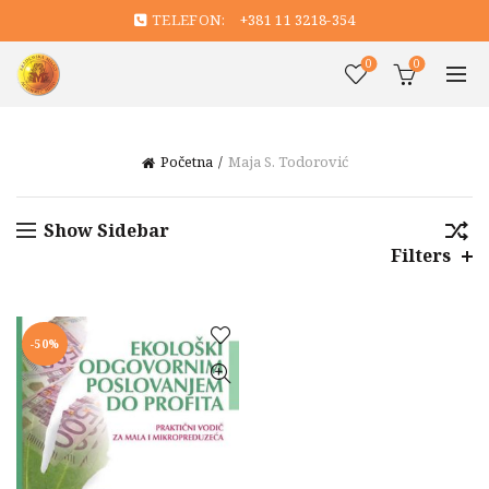
TELEFON:
+381 11 3218-354
0
0
Početna
Maja S. Todorović
Show Sidebar
Filters
-50%