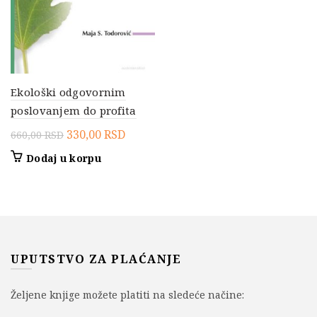
Ekološki odgovornim
poslovanjem do profita
Originalna
Trenutna
330,00
RSD
660,00
RSD
cena
cena
Dodaj u korpu
je
je:
bila:
330,00 RSD.
660,00 RSD.
UPUTSTVO ZA PLAĆANJE
Željene knjige možete platiti na sledeće načine: