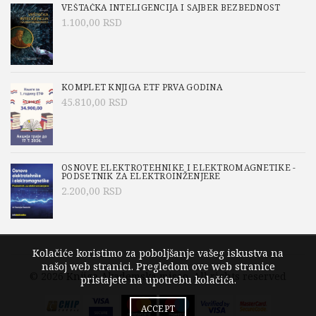
VEŠTAČKA INTELIGENCIJA I SAJBER BEZBEDNOST
1.100,00
RSD
KOMPLET KNJIGA ETF PRVA GODINA
45.810,00
RSD
OSNOVE ELEKTROTEHNIKE I ELEKTROMAGNETIKE -
PODSETNIK ZA ELEKTROINŽENJERE
2.200,00
RSD
Kolačiće koristimo za poboljšanje vašeg iskustva na
našoj web stranici. Pregledom ove web stranice
© 2026
Knjige Akademska misao
. All rights reserved
pristajete na upotrebu kolačića.
ACCEPT