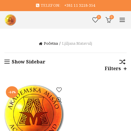
TELEFON:
+381 11 3218-354
0
0
Početna
Ljiljana Matavulj
Show Sidebar
Filters
-44%