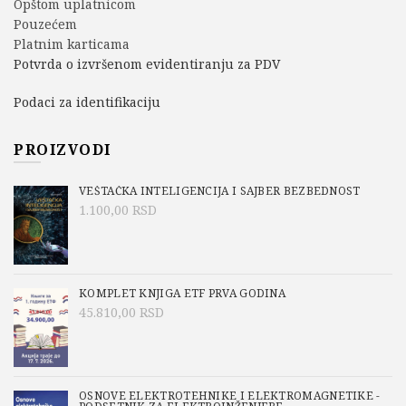
Opštom uplatnicom
Pouzećem
Platnim karticama
Potvrda o izvršenom evidentiranju za PDV
Podaci za identifikaciju
PROIZVODI
VEŠTAČKA INTELIGENCIJA I SAJBER BEZBEDNOST
1.100,00
RSD
KOMPLET KNJIGA ETF PRVA GODINA
45.810,00
RSD
OSNOVE ELEKTROTEHNIKE I ELEKTROMAGNETIKE -