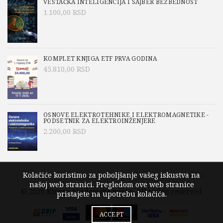
VEŠTAČKA INTELIGENCIJA I SAJBER BEZBEDNOST
1.100,00
RSD
KOMPLET KNJIGA ETF PRVA GODINA
45.810,00
RSD
OSNOVE ELEKTROTEHNIKE I ELEKTROMAGNETIKE -
PODSETNIK ZA ELEKTROINŽENJERE
2.200,00
RSD
Kolačiće koristimo za poboljšanje vašeg iskustva na
našoj web stranici. Pregledom ove web stranice
© 2026
Knjige Akademska misao
. All rights reserved
pristajete na upotrebu kolačića.
ACCEPT