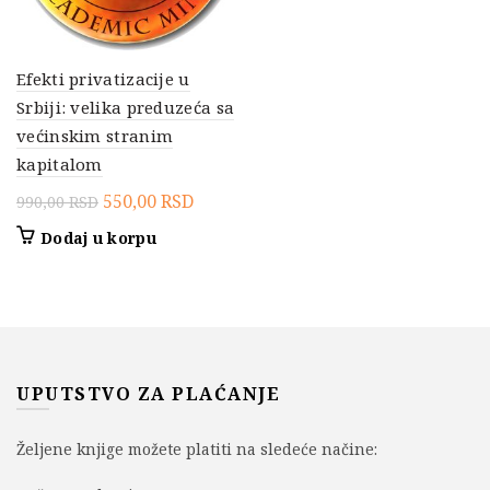
Efekti privatizacije u
Srbiji: velika preduzeća sa
većinskim stranim
kapitalom
Originalna
Trenutna
550,00
RSD
990,00
RSD
cena
cena
Dodaj u korpu
je
je:
bila:
550,00 RSD.
990,00 RSD.
UPUTSTVO ZA PLAĆANJE
Željene knjige možete platiti na sledeće načine: