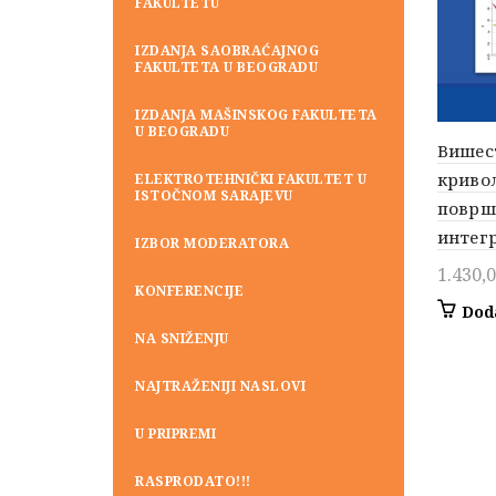
FAKULTETU
IZDANJA SAOBRAĆAJNOG
FAKULTETA U BEOGRADU
IZDANJA MAŠINSKOG FAKULTETA
U BEOGRADU
Вишес
криво
ELEKTROTEHNIČKI FAKULTET U
ISTOČNOM SARAJEVU
површ
интег
IZBOR MODERATORA
1.430,
KONFERENCIJE
Dod
NA SNIŽENJU
NAJTRAŽENIJI NASLOVI
U PRIPREMI
RASPRODATO!!!