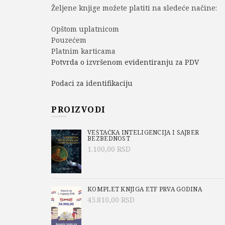
Željene knjige možete platiti na sledeće načine:
Opštom uplatnicom
Pouzećem
Platnim karticama
Potvrda o izvršenom evidentiranju za PDV
Podaci za identifikaciju
PROIZVODI
VEŠTAČKA INTELIGENCIJA I SAJBER
BEZBEDNOST
1.100,00
RSD
KOMPLET KNJIGA ETF PRVA GODINA
45.810,00
RSD