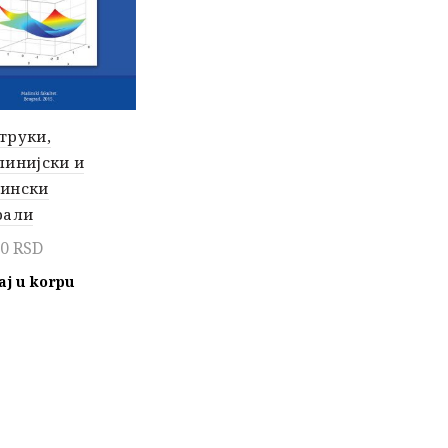
труки,
линијски и
ински
рали
00
RSD
aj u korpu