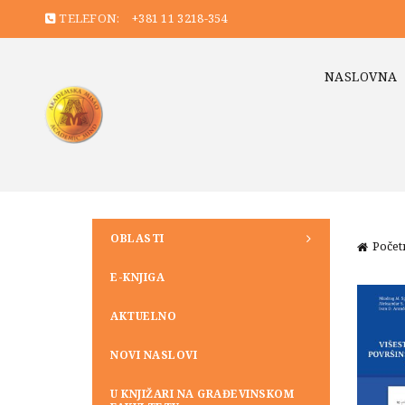
TELEFON:
+381 11 3218-354
NASLOVNA
OBLASTI
Počet
E-KNJIGA
AKTUELNO
NOVI NASLOVI
U KNJIŽARI NA GRAĐEVINSKOM