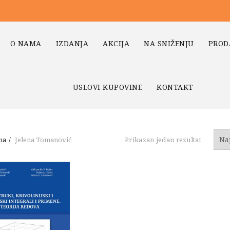
O NAMA
IZDANJA
AKCIJA
NA SNIŽENJU
PROD
USLOVI KUPOVINE
KONTAKT
na
Jelena Tomanović
Prikazan jedan rezultat