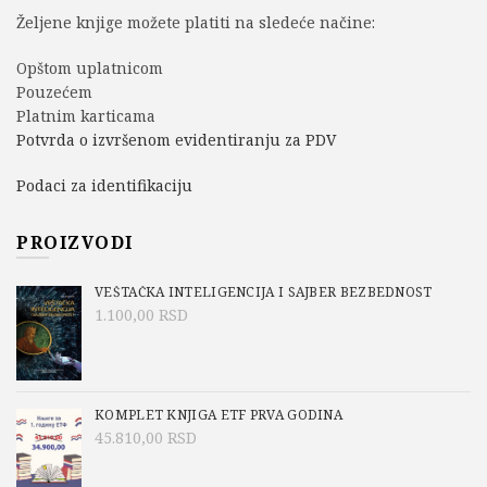
Željene knjige možete platiti na sledeće načine:
Opštom uplatnicom
Pouzećem
Platnim karticama
Potvrda o izvršenom evidentiranju za PDV
Podaci za identifikaciju
PROIZVODI
VEŠTAČKA INTELIGENCIJA I SAJBER BEZBEDNOST
1.100,00
RSD
KOMPLET KNJIGA ETF PRVA GODINA
45.810,00
RSD