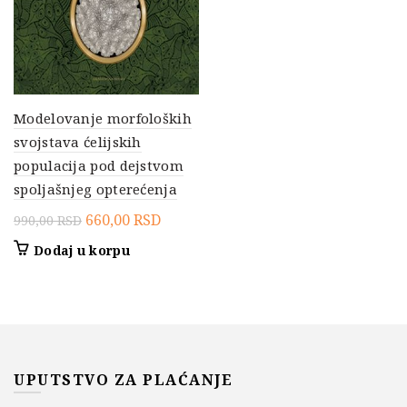
Modelovanje morfoloških
svojstava ćelijskih
populacija pod dejstvom
spoljašnjeg opterećenja
Originalna
Trenutna
660,00
RSD
990,00
RSD
cena
cena
Dodaj u korpu
je
je:
bila:
660,00 RSD.
990,00 RSD.
UPUTSTVO ZA PLAĆANJE