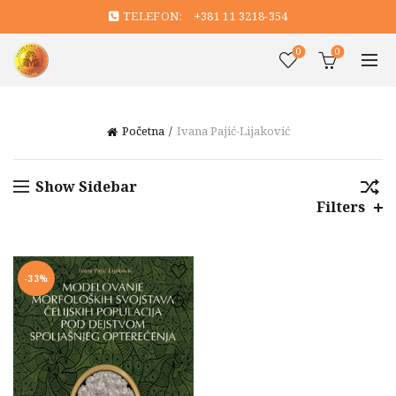
TELEFON:
+381 11 3218-354
0
0
Početna
Ivana Pajić-Lijaković
Show Sidebar
Filters
-33%