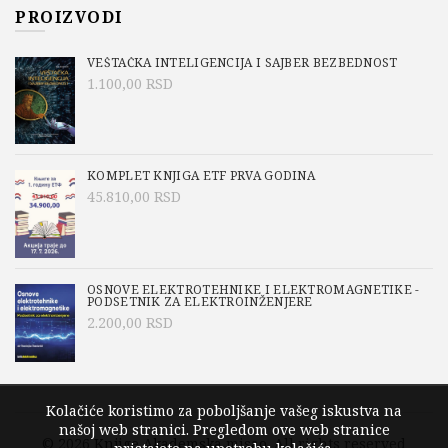
PROIZVODI
VEŠTAČKA INTELIGENCIJA I SAJBER BEZBEDNOST
1.100,00
RSD
KOMPLET KNJIGA ETF PRVA GODINA
45.810,00
RSD
OSNOVE ELEKTROTEHNIKE I ELEKTROMAGNETIKE -
PODSETNIK ZA ELEKTROINŽENJERE
2.200,00
RSD
Kolačiće koristimo za poboljšanje vašeg iskustva na
našoj web stranici. Pregledom ove web stranice
© 2026
Knjige Akademska misao
. All rights reserved