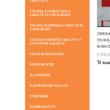
FAKULTETU
IZDANJA SAOBRAĆAJNOG
FAKULTETA U BEOGRADU
IZDANJA MAŠINSKOG FAKULTETA
U BEOGRADU
ZBIRK
TEORI
ELEKTROTEHNIČKI FAKULTET U
ISTOČNOM SARAJEVU
KONST
IZBOR MODERATORA
3.300,
Dod
KONFERENCIJE
NA SNIŽENJU
NAJTRAŽENIJI NASLOVI
U PRIPREMI
RASPRODATO!!!