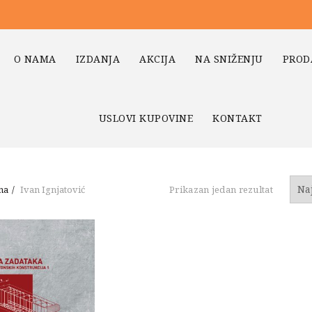
O NAMA
IZDANJA
AKCIJA
NA SNIŽENJU
PROD
USLOVI KUPOVINE
KONTAKT
na
Ivan Ignjatović
Prikazan jedan rezultat