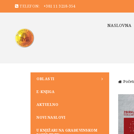
TELEFON:
+381 11 3218-354
NASLOVNA
OBLASTI
Počet
E-KNJIGA
AKTUELNO
NOVI NASLOVI
U KNJIŽARI NA GRAĐEVINSKOM