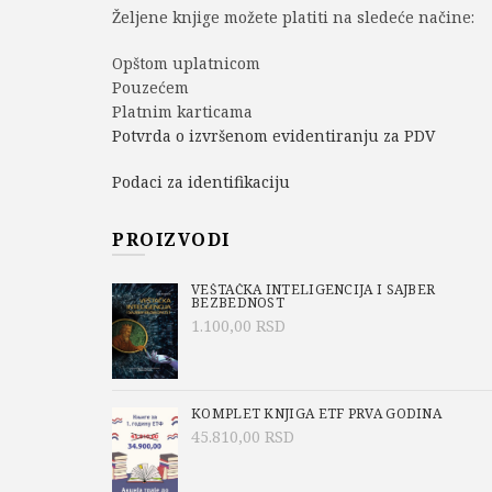
Željene knjige možete platiti na sledeće načine:
Opštom uplatnicom
Pouzećem
Platnim karticama
Potvrda o izvršenom evidentiranju za PDV
Podaci za identifikaciju
PROIZVODI
VEŠTAČKA INTELIGENCIJA I SAJBER
BEZBEDNOST
1.100,00
RSD
KOMPLET KNJIGA ETF PRVA GODINA
45.810,00
RSD