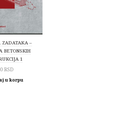
A ZADATAKA –
JA BETONSKIH
RUKCIJA 1
00
RSD
aj u korpu