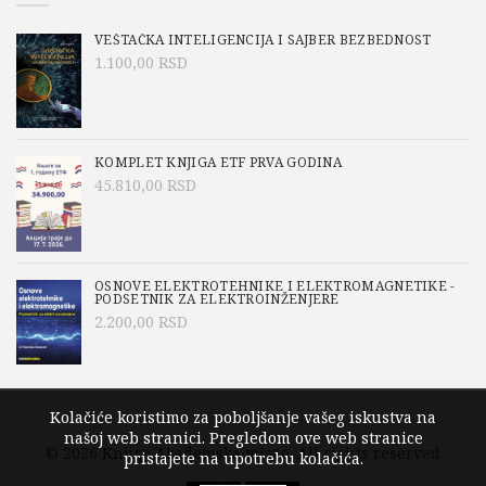
VEŠTAČKA INTELIGENCIJA I SAJBER BEZBEDNOST
1.100,00
RSD
KOMPLET KNJIGA ETF PRVA GODINA
45.810,00
RSD
OSNOVE ELEKTROTEHNIKE I ELEKTROMAGNETIKE -
PODSETNIK ZA ELEKTROINŽENJERE
2.200,00
RSD
Kolačiće koristimo za poboljšanje vašeg iskustva na
našoj web stranici. Pregledom ove web stranice
© 2026
Knjige Akademska misao
. All rights reserved
pristajete na upotrebu kolačića.