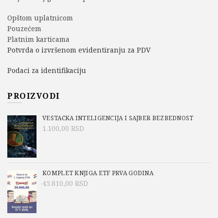
Opštom uplatnicom
Pouzećem
Platnim karticama
Potvrda o izvršenom evidentiranju za PDV
Podaci za identifikaciju
PROIZVODI
VEŠTAČKA INTELIGENCIJA I SAJBER BEZBEDNOST
1.100,00
RSD
KOMPLET KNJIGA ETF PRVA GODINA
45.810,00
RSD