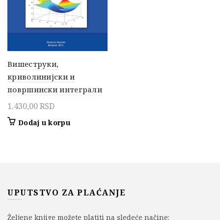
Вишеструки,
криволинијски и
површински интеграли
1.430,00
RSD
Dodaj u korpu
UPUTSTVO ZA PLAĆANJE
Željene knjige možete platiti na sledeće načine: