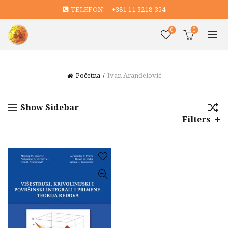
TELEFON:
+381 11 3218-354
0
0
Početna
Ivan Aranđelović
Show Sidebar
Filters