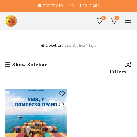
TELEFON:
+381 11 3218-354
0
0
Početna
Iris Bjelica Vlajić
Show Sidebar
Filters