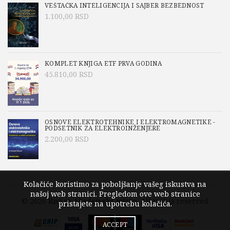
VEŠTAČKA INTELIGENCIJA I SAJBER BEZBEDNOST
1.100,00
RSD
KOMPLET KNJIGA ETF PRVA GODINA
45.810,00
RSD
OSNOVE ELEKTROTEHNIKE I ELEKTROMAGNETIKE -
PODSETNIK ZA ELEKTROINŽENJERE
2.200,00
RSD
Kolačiće koristimo za poboljšanje vašeg iskustva na
našoj web stranici. Pregledom ove web stranice
© 2026
Knjige Akademska misao
. All rights reserved
pristajete na upotrebu kolačića.
ACCEPT