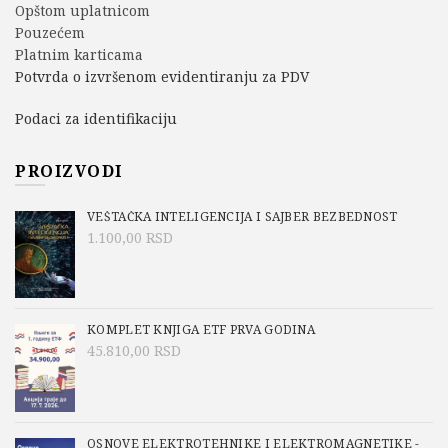
Opštom uplatnicom
Pouzećem
Platnim karticama
Potvrda o izvršenom evidentiranju za PDV
Podaci za identifikaciju
PROIZVODI
VEŠTAČKA INTELIGENCIJA I SAJBER BEZBEDNOST
1.100,00
RSD
KOMPLET KNJIGA ETF PRVA GODINA
45.810,00
RSD
OSNOVE ELEKTROTEHNIKE I ELEKTROMAGNETIKE -