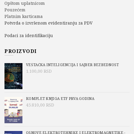
Opštom uplatnicom
Pouzećem
Platnim karticama
Potvrda o izvršenom evidentiranju za PDV
Podaci za identifikaciju
PROIZVODI
VEŠTAČKA INTELIGENCIJA I SAJBER BEZBEDNOST
1.100,00
RSD
KOMPLET KNJIGA ETF PRVA GODINA
45.810,00
RSD
OSNOVE ELEKTROTEHNIKE I ELEKTROMAGNETIKE -