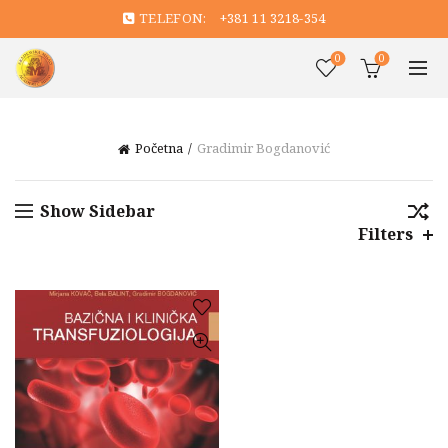
TELEFON:
+381 11 3218-354
0
0
Početna
Gradimir Bogdanović
Show Sidebar
Filters