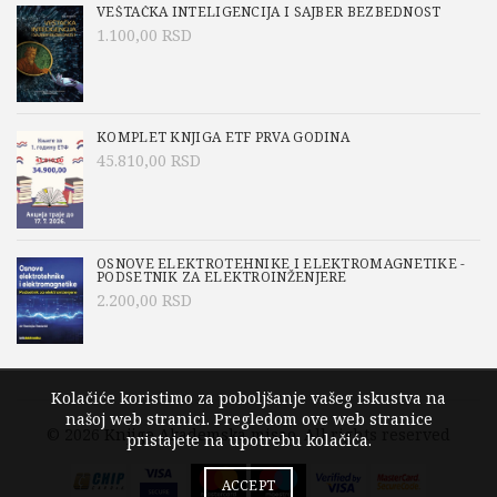
VEŠTAČKA INTELIGENCIJA I SAJBER BEZBEDNOST
1.100,00
RSD
KOMPLET KNJIGA ETF PRVA GODINA
45.810,00
RSD
OSNOVE ELEKTROTEHNIKE I ELEKTROMAGNETIKE -
PODSETNIK ZA ELEKTROINŽENJERE
2.200,00
RSD
Kolačiće koristimo za poboljšanje vašeg iskustva na
našoj web stranici. Pregledom ove web stranice
© 2026
Knjige Akademska misao
. All rights reserved
pristajete na upotrebu kolačića.
ACCEPT