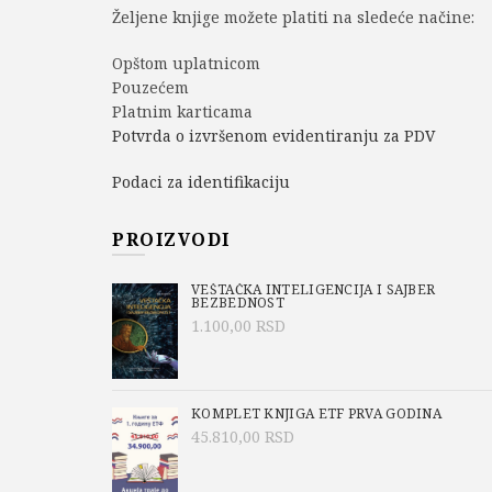
Željene knjige možete platiti na sledeće načine:
Opštom uplatnicom
Pouzećem
Platnim karticama
Potvrda o izvršenom evidentiranju za PDV
Podaci za identifikaciju
PROIZVODI
VEŠTAČKA INTELIGENCIJA I SAJBER
BEZBEDNOST
1.100,00
RSD
KOMPLET KNJIGA ETF PRVA GODINA
45.810,00
RSD