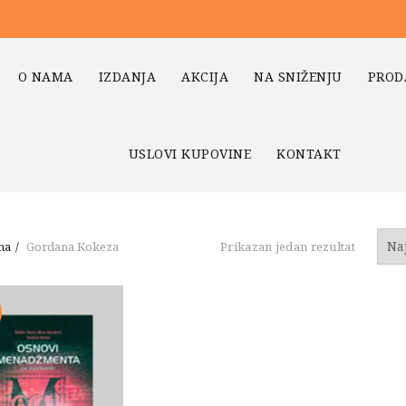
O NAMA
IZDANJA
AKCIJA
NA SNIŽENJU
PROD
USLOVI KUPOVINE
KONTAKT
na
Gordana Kokeza
Prikazan jedan rezultat