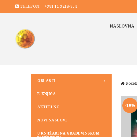
TELEFON:
+381 11 3218-354
NASLOVNA
OBLASTI
Počet
E-KNJIGA
-10%
AKTUELNO
NOVI NASLOVI
U KNJIŽARI NA GRAĐEVINSKOM