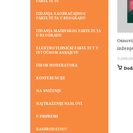
FAKULTETU
IZDANJA SAOBRAĆAJNOG
FAKULTETA U BEOGRADU
IZDANJA MAŠINSKOG FAKULTETA
U BEOGRADU
Osnov
inženj
ELEKTROTEHNIČKI FAKULTET U
ISTOČNOM SARAJEVU
2.200,0
IZBOR MODERATORA
Dod
KONFERENCIJE
NA SNIŽENJU
NAJTRAŽENIJI NASLOVI
U PRIPREMI
RASPRODATO!!!