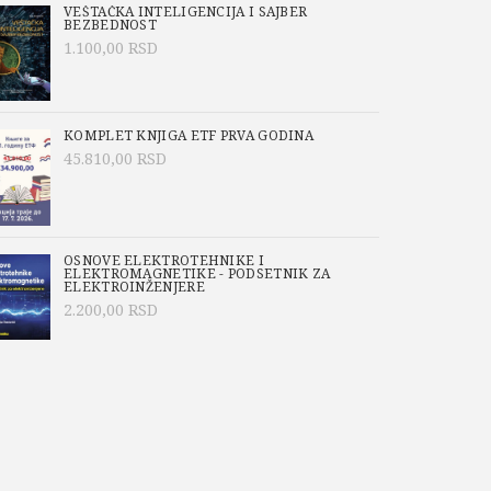
VEŠTAČKA INTELIGENCIJA I SAJBER
BEZBEDNOST
1.100,00
RSD
KOMPLET KNJIGA ETF PRVA GODINA
45.810,00
RSD
OSNOVE ELEKTROTEHNIKE I
ELEKTROMAGNETIKE - PODSETNIK ZA
ELEKTROINŽENJERE
2.200,00
RSD