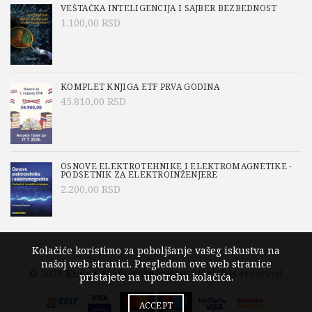
VEŠTAČKA INTELIGENCIJA I SAJBER BEZBEDNOST
1.100,00
RSD
KOMPLET KNJIGA ETF PRVA GODINA
45.810,00
RSD
OSNOVE ELEKTROTEHNIKE I ELEKTROMAGNETIKE -
PODSETNIK ZA ELEKTROINŽENJERE
2.200,00
RSD
Kolačiće koristimo za poboljšanje vašeg iskustva na
našoj web stranici. Pregledom ove web stranice
© 2026
Knjige Akademska misao
. All rights reserved
pristajete na upotrebu kolačića.
ACCEPT