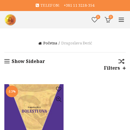
TELEFON:
+381 11 3218-354
0
0
Početna
Dragoslava Đerić
Show Sidebar
Filters
-13%