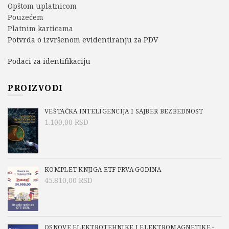
Opštom uplatnicom
Pouzećem
Platnim karticama
Potvrda o izvršenom evidentiranju za PDV
Podaci za identifikaciju
PROIZVODI
VEŠTAČKA INTELIGENCIJA I SAJBER BEZBEDNOST
1.100,00
RSD
KOMPLET KNJIGA ETF PRVA GODINA
45.810,00
RSD
OSNOVE ELEKTROTEHNIKE I ELEKTROMAGNETIKE -