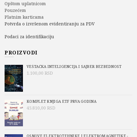
Opštom uplatnicom
Pouzećem
Platnim karticama
Potvrda o izvršenom evidentiranju za PDV
Podaci za identifikaciju
PROIZVODI
VEŠTAČKA INTELIGENCIJA I SAJBER BEZBEDNOST
1.100,00
RSD
KOMPLET KNJIGA ETF PRVA GODINA
45.810,00
RSD
OSNOVE ELEKTROTEHNIKE I ELEKTROMAGNETIKE -