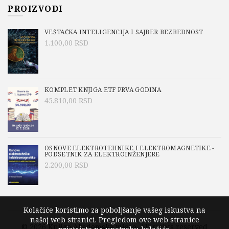
PROIZVODI
VEŠTAČKA INTELIGENCIJA I SAJBER BEZBEDNOST
1.100,00
RSD
KOMPLET KNJIGA ETF PRVA GODINA
45.810,00
RSD
OSNOVE ELEKTROTEHNIKE I ELEKTROMAGNETIKE -
PODSETNIK ZA ELEKTROINŽENJERE
2.200,00
RSD
Kolačiće koristimo za poboljšanje vašeg iskustva na
našoj web stranici. Pregledom ove web stranice
© 2026
Knjige Akademska misao
. All rights reserved