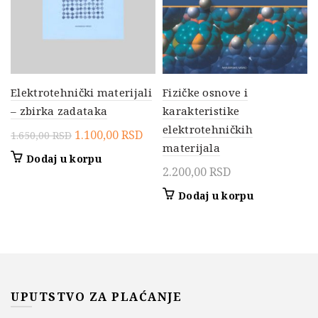
Elektrotehnički materijali
Fizičke osnove i
– zbirka zadataka
karakteristike
elektrotehničkih
Originalna
Trenutna
1.100,00
RSD
1.650,00
RSD
materijala
cena
cena
Dodaj u korpu
je
je:
2.200,00
RSD
bila:
1.100,00 RSD.
Dodaj u korpu
1.650,00 RSD.
UPUTSTVO ZA PLAĆANJE