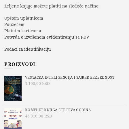
Željene knjige možete platiti na sledeće načine:
Opštom uplatnicom
Pouzećem
Platnim karticama
Potvrda o izvršenom evidentiranju za PDV
Podaci za identifikaciju
PROIZVODI
VEŠTAČKA INTELIGENCIJA I SAJBER BEZBEDNOST
1.100,00
RSD
KOMPLET KNJIGA ETF PRVA GODINA
45.810,00
RSD