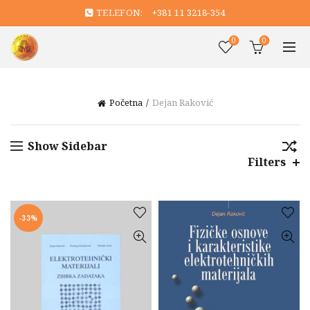
TELEFON:
+381 11 3218-354
0
0
Početna
Dejan Raković
Show Sidebar
Filters
-33%