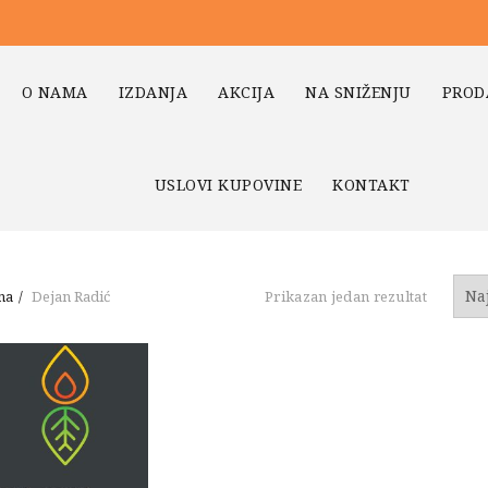
O NAMA
IZDANJA
AKCIJA
NA SNIŽENJU
PROD
USLOVI KUPOVINE
KONTAKT
na
Dejan Radić
Prikazan jedan rezultat