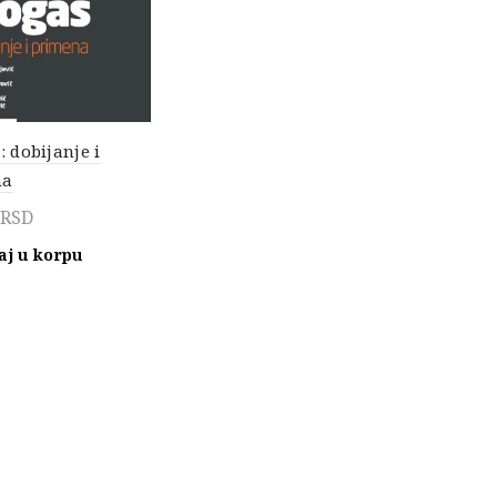
: dobijanje i
na
RSD
aj u korpu