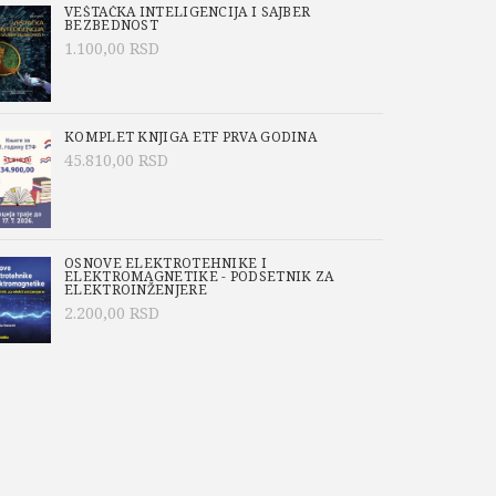
VEŠTAČKA INTELIGENCIJA I SAJBER
BEZBEDNOST
1.100,00
RSD
KOMPLET KNJIGA ETF PRVA GODINA
45.810,00
RSD
OSNOVE ELEKTROTEHNIKE I
ELEKTROMAGNETIKE - PODSETNIK ZA
ELEKTROINŽENJERE
2.200,00
RSD