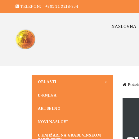
TELEFON:
+381 11 3218-354
NASLOVNA
OBLASTI
Počet
E-KNJIGA
AKTUELNO
NOVI NASLOVI
U KNJIŽARI NA GRAĐEVINSKOM