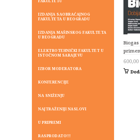
FAKULTETU
IZDANJA SAOBRAĆAJNOG
FAKULTETA U BEOGRADU
IZDANJA MAŠINSKOG FAKULTETA
U BEOGRADU
Biogas 
prime
ELEKTROTEHNIČKI FAKULTET U
ISTOČNOM SARAJEVU
600,00
IZBOR MODERATORA
Dod
KONFERENCIJE
NA SNIŽENJU
NAJTRAŽENIJI NASLOVI
U PRIPREMI
RASPRODATO!!!