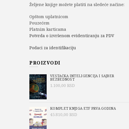
Željene knjige možete platiti na sledeće načine:
Opštom uplatnicom
Pouzećem
Platnim karticama
Potvrda o izvršenom evidentiranju za PDV
Podaci za identifikaciju
PROIZVODI
VEŠTAČKA INTELIGENCIJA I SAJBER
BEZBEDNOST
1.100,00
RSD
KOMPLET KNJIGA ETF PRVA GODINA
45.810,00
RSD