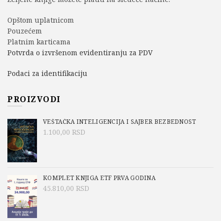
Opštom uplatnicom
Pouzećem
Platnim karticama
Potvrda o izvršenom evidentiranju za PDV
Podaci za identifikaciju
PROIZVODI
VEŠTAČKA INTELIGENCIJA I SAJBER BEZBEDNOST
1.100,00
RSD
KOMPLET KNJIGA ETF PRVA GODINA
45.810,00
RSD