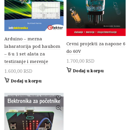
Arduino – merna
Cevni projekti za napone 6
labaratorija pod haubom
do 60V
– 8 u 1 set alata za
1.700,00
RSD
testiranje i merenje
1.600,00
RSD
Dodaj u korpu
Dodaj u korpu