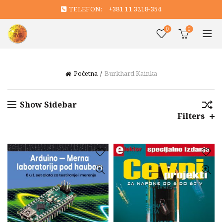
TELEFON:
+381 11 3218-354
0
0
Početna
Burkhard Kainka
Show Sidebar
Filters