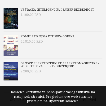
VEŠTAČKA INTELIGENCIJA I SAJBER BEZBEDNOST
1.100,00
RSD
KOMPLET KNJIGA ETF PRVA GODINA
45.810,00
RSD
OSNOVE ELEKTROTEHNIKE I ELEKTROMAGNETIKE -
PODSETNIK ZA ELEKTROINŽENJERE
2.200,00
RSD
Kolačiće koristimo za poboljšanje vašeg iskustva na
našoj web stranici. Pregledom ove web stranice
© 2026
Knjige Akademska misao
. All rights reserved
pristajete na upotrebu kolačića.