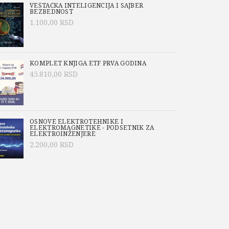
VEŠTAČKA INTELIGENCIJA I SAJBER
BEZBEDNOST
1.100,00
RSD
KOMPLET KNJIGA ETF PRVA GODINA
45.810,00
RSD
OSNOVE ELEKTROTEHNIKE I
ELEKTROMAGNETIKE - PODSETNIK ZA
ELEKTROINŽENJERE
2.200,00
RSD