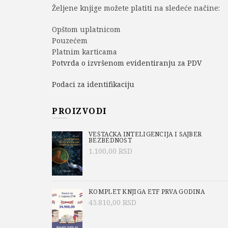
Željene knjige možete platiti na sledeće načine:
Opštom uplatnicom
Pouzećem
Platnim karticama
Potvrda o izvršenom evidentiranju za PDV
Podaci za identifikaciju
PROIZVODI
VEŠTAČKA INTELIGENCIJA I SAJBER
BEZBEDNOST
1.100,00
RSD
KOMPLET KNJIGA ETF PRVA GODINA
45.810,00
RSD