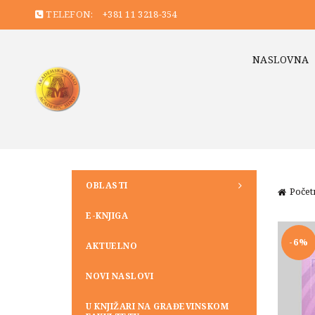
TELEFON:
+381 11 3218-354
NASLOVNA
OBLASTI
Počet
E-KNJIGA
-6%
AKTUELNO
NOVI NASLOVI
U KNJIŽARI NA GRAĐEVINSKOM