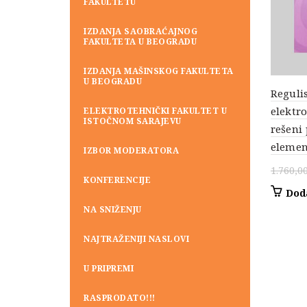
FAKULTETU
IZDANJA SAOBRAĆAJNOG
FAKULTETA U BEOGRADU
IZDANJA MAŠINSKOG FAKULTETA
U BEOGRADU
Reguli
elektr
ELEKTROTEHNIČKI FAKULTET U
ISTOČNOM SARAJEVU
rešeni
elemen
IZBOR MODERATORA
1.760,0
KONFERENCIJE
Dod
NA SNIŽENJU
NAJTRAŽENIJI NASLOVI
U PRIPREMI
RASPRODATO!!!