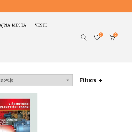
AJNA MESTA
VESTI
0
0
Filters
o
jem