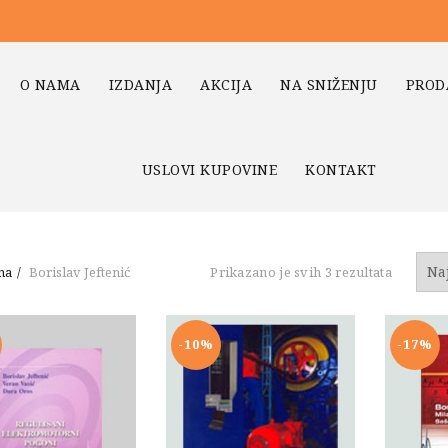
O NAMA
IZDANJA
AKCIJA
NA SNIŽENJU
PROD
USLOVI KUPOVINE
KONTAKT
Sortiran
na
Borislav Jeftenić
Prikazano je svih 3 rezultata
po
najnovi
-10%
-17%